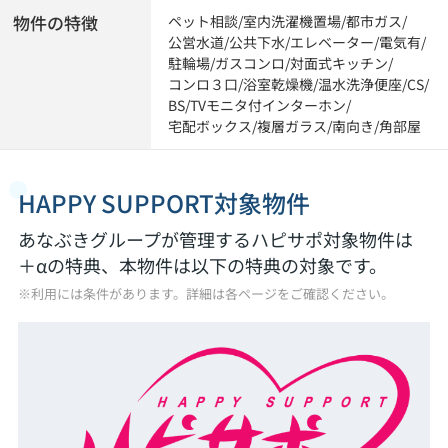
物件の特徴
ペット相談
/
室内洗濯機置場
/
都市ガス
/
公営水道
/
公共下水
/
エレベーター
/
電気有
/
駐輪場
/
ガスコンロ
/
対面式キッチン
/
コンロ３口
/
浴室乾燥機
/
温水洗浄便座
/
CS
/
BS
/
TVモニタ付インターホン
/
宅配ボックス
/
複層ガラス
/
南向き
/
角部屋
HAPPY SUPPORT対象物件
あなぶきグループが管理するハピサポ対象物件は
＋αの特典、本物件は以下の特典の対象です。
※利用には条件があります。詳細は各ページをご確認ください。