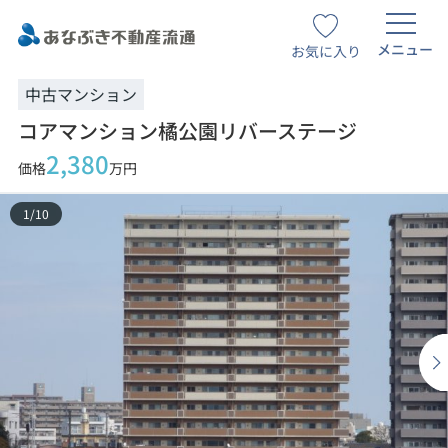
メニュー
お気に入り
中古マンション
コアマンション橘公園リバーステージ
2,380
価格
万円
1
/
10