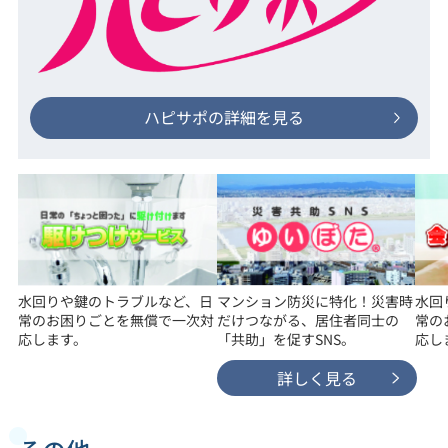
ハピサポの詳細を見る
水回りや鍵のトラブルなど、日
マンション防災に特化！災害時
水回
常のお困りごとを無償で一次対
だけつながる、居住者同士の
常の
応します。
「共助」を促すSNS。
応し
詳しく見る