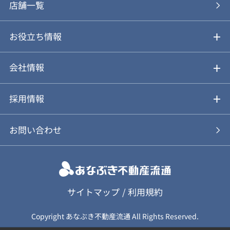
あなぶきの買取
購入の流れ
店舗一覧
仲介と買取のメリット・デメリット
購入前も後も安心サポート
お役立ち情報
不動産Q&A
動画やパンフレットで見る
お気に入り
会社情報
会社概要
アルファジャーナル
採用情報
スタッフ紹介
新卒採用について
お問い合わせ
個人情報保護方針
キャリア採用について
カスタマーハラスメント基本方針
応募フォーム
サイトマップ
/
利用規約
Copyright あなぶき不動産流通 All Rights Reserved.
保険募集（勧誘）方針
応募に関する個人情報取扱について