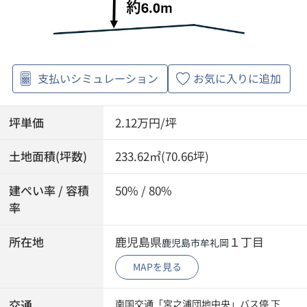
支払いシミュレーション
お気に入りに追加
坪単価
2.12万円/坪
土地面積(坪数)
233.62㎡(70.66坪)
建ぺい率 / 容積
50% / 80%
率
所在地
鹿児島県
１丁目
鹿児島市
牟礼岡
MAPを見る
交通
南国交通「宮之浦団地中央」バス停 下