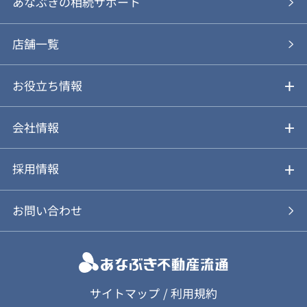
あなぶきの仲介
物件を探す
あなぶきの相続サポート
あなぶきの買取
購入の流れ
店舗一覧
仲介と買取のメリット・デメリット
購入前も後も安心サポート
お役立ち情報
不動産Q&A
動画やパンフレットで見る
お気に入り
会社情報
会社概要
アルファジャーナル
採用情報
スタッフ紹介
新卒採用について
お問い合わせ
個人情報保護方針
キャリア採用について
カスタマーハラスメント基本方針
応募フォーム
サイトマップ
/
利用規約