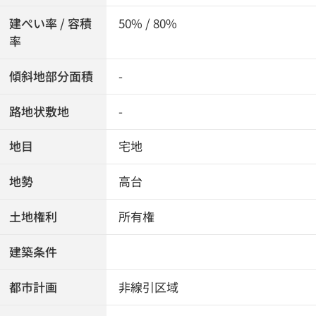
建ぺい率 / 容積
50% / 80%
率
傾斜地部分面積
-
路地状敷地
-
地目
宅地
地勢
高台
土地権利
所有権
建築条件
都市計画
非線引区域