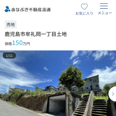
メニュー
お気に入り
売地
鹿児島市牟礼岡一丁目土地
150
価格
万円
1
/
11