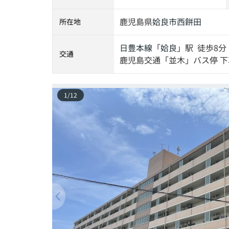
鹿児島県
姶良市
西餅田
所在地
日豊本線
「
姶良
」駅 徒歩8分
交通
鹿児島交通「並木」バス停 下
1
/
12