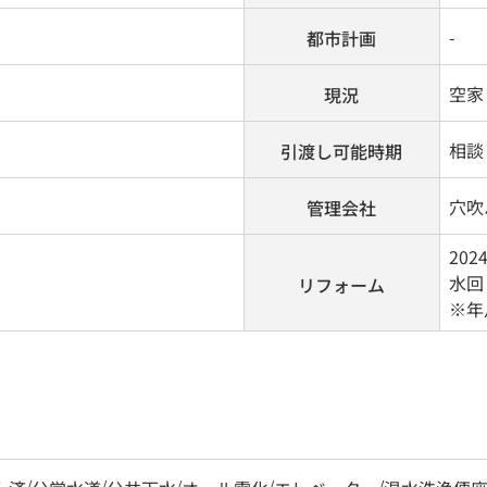
-
都市計画
空家
現況
相談
引渡し可能時期
穴吹
管理会社
202
水回
リフォーム
※年
/
/
/
/
/