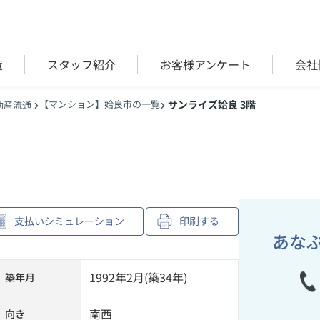
覧
スタッフ紹介
お客様アンケート
会社
【マンション】姶良市の一覧
サンライズ姶良 3階
動産流通
支払いシミュレーション
印刷する
あな
1992年2月(築34年)
築年月
南西
向き