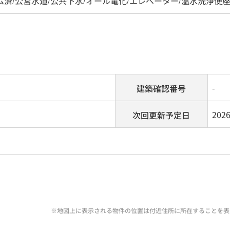
ム済
公営水道
公共下水
オール電化
エレベーター
温水洗浄便
-
建築確認番号
202
次回更新予定日
※地図上に表示される物件の位置は付近住所に所在することを表