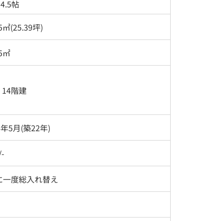
4.5帖
5㎡(25.39坪)
85㎡
/ 14階建
4年5月(築22年)
-
に一度総入れ替え