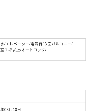
下水
/
エレベーター
/
電気有
/
３面バルコニー
/
浴室１坪以上
/
オートロック
/
6年08月10日