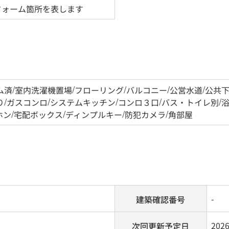
フォーム箇所を表します
ム済
/
室内洗濯機置場
/
フローリング
/
バルコニー
/
公営水道
/
公共
り
/
ガスコンロ
/
システムキッチン
/
コンロ３口
/
バス・トイレ別
/
ホン
/
宅配ボックス
/
ディンプルキー
/
防犯カメラ
/
角部屋
-
建築確認番号
202
次回更新予定日