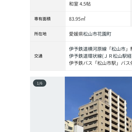
和室 4.5帖
83.95㎡
専有面積
愛媛県
松山市
花園町
所在地
伊予鉄道横河原線
「
松山市
」
伊予鉄道環状線(ＪＲ松山駅経
交通
伊予鉄バス「松山市駅」バス停
1
/
6