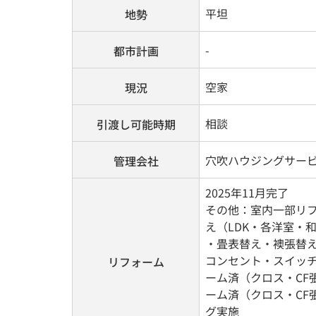
平坦
地勢
-
都市計画
空家
現況
相談
引渡し可能時期
穴吹ハウジングサー
管理会社
2025年11月完了
その他：室内一部リフ
え（LDK・各洋室・
・畳表替え・襖張替え
コンセント・スイッチ
リフォーム
ーム済（クロス・CF
ーム済（クロス・CF
グ実施