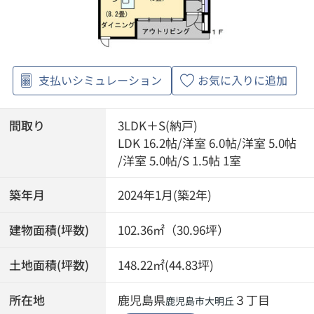
支払いシミュレーション
お気に入りに追加
間取り
3LDK＋S(納戸)
LDK 16.2帖
/
洋室 6.0帖
/
洋室 5.0帖
/
洋室 5.0帖
/
S 1.5帖 1室
築年月
2024年1月(築2年)
建物面積(坪数)
102.36㎡（30.96坪）
土地面積(坪数)
148.22㎡(44.83坪)
所在地
鹿児島県
３丁目
鹿児島市
大明丘