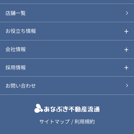
あなぶきの買取
購入の流れ
店舗一覧
仲介と買取のメリット・デメリット
購入前も後も安心サポート
お役立ち情報
不動産Q&A
動画やパンフレットで見る
お気に入り
会社情報
会社概要
アルファジャーナル
採用情報
スタッフ紹介
新卒採用について
お問い合わせ
個人情報保護方針
キャリア採用について
カスタマーハラスメント基本方針
応募フォーム
サイトマップ
/
利用規約