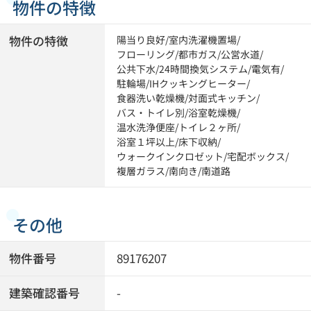
物件の特徴
物件の特徴
陽当り良好
/
室内洗濯機置場
/
フローリング
/
都市ガス
/
公営水道
/
公共下水
/
24時間換気システム
/
電気有
/
駐輪場
/
IHクッキングヒーター
/
食器洗い乾燥機
/
対面式キッチン
/
バス・トイレ別
/
浴室乾燥機
/
温水洗浄便座
/
トイレ２ヶ所
/
浴室１坪以上
/
床下収納
/
ウォークインクロゼット
/
宅配ボックス
/
複層ガラス
/
南向き
/
南道路
その他
物件番号
89176207
建築確認番号
-