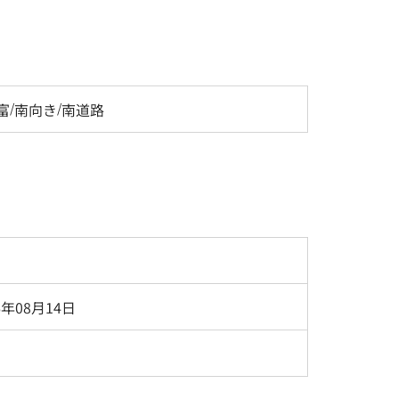
富
/
南向き
/
南道路
6年08月14日