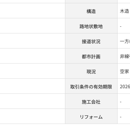
木造 
構造
-
路地状敷地
一方(
接道状況
非線
都市計画
空家
現況
202
取引条件の有効期限
-
施工会社
-
リフォーム