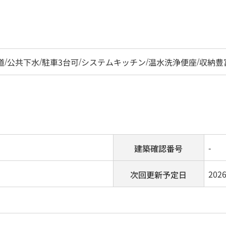
道
/
公共下水
/
駐車3台可
/
システムキッチン
/
温水洗浄便座
/
収納豊
-
建築確認番号
202
次回更新予定日