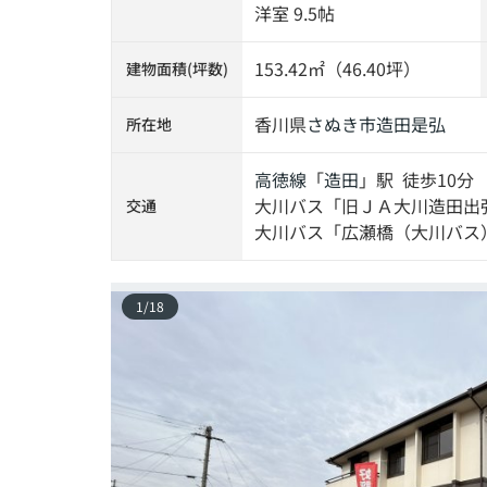
洋室 9.5帖
153.42㎡（46.40坪）
建物面積(坪数)
香川県
さぬき市
造田是弘
所在地
高徳線
「
造田
」駅 徒歩10分
大川バス「旧ＪＡ大川造田出
交通
大川バス「広瀬橋（大川バス）
1
/
18