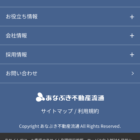
仲介と買取のメリット・デメリット
購入前も後も安心サポート
お役立ち情報
不動産Q&A
動画やパンフレットで見る
お気に入り
会社情報
会社概要
アルファジャーナル
採用情報
スタッフ紹介
新卒採用について
お問い合わせ
個人情報保護方針
キャリア採用について
カスタマーハラスメント基本方針
応募フォーム
サイトマップ
/
利用規約
Copyright あなぶき不動産流通 All Rights Reserved.
保険募集（勧誘）方針
応募に関する個人情報取扱について