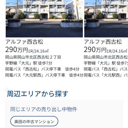
アルファ西古松
アルファ西古松
290
290
万円
万円
1R/24.16㎡
1R/24.16㎡
岡山県
２丁目
岡山県
岡山市北区
西古松
岡山市北区
西古松
宇野線
「
大元
」駅 徒歩7分
宇野線
「
大元
」駅 徒歩7
岡電バス「西古松」バス停下車 徒歩4分
岡電バス「西古松」バス
岡電バス「大元駅西」バス停下車 徒歩4分
岡電バス「大元駅西」バ
周辺エリアから探す
同じエリアの売り出し中物件
奥田の中古マンション