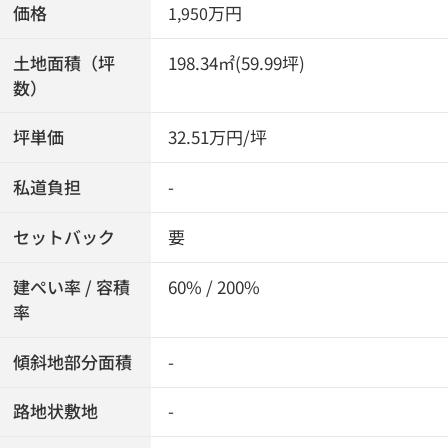
価格
万円
1,950
土地面積（坪
198.34㎡(59.99坪)
数）
坪単価
32.51万円/坪
私道負担
-
セットバック
要
建ぺい率 / 容積
60% / 200%
率
傾斜地部分面積
-
路地状敷地
-