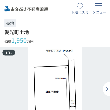
メニュー
お気に入り
売地
愛光町土地
1,950
価格
万円
1
/
11