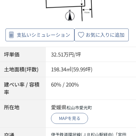
支払いシミュレーション
お気に入りに追加
坪単価
32.51万円/坪
土地面積(坪数)
198.34㎡(59.99坪)
建ぺい率 / 容積
60% / 200%
率
所在地
愛媛県
松山市
愛光町
MAPを見る
交通
伊予鉄道環状線(ＪＲ松山駅経由)
「
宮田