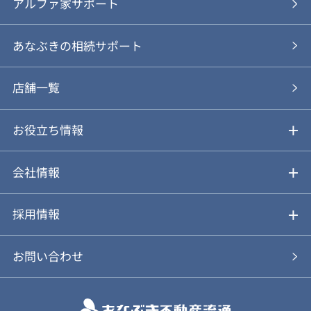
ご売却の流れ
ご購入ガイド
アルファ家サポート
あなぶきの仲介
物件を探す
あなぶきの相続サポート
あなぶきの買取
購入の流れ
店舗一覧
仲介と買取のメリット・デメリット
購入前も後も安心サポート
お役立ち情報
不動産Q&A
動画やパンフレットで見る
お気に入り
会社情報
会社概要
アルファジャーナル
採用情報
スタッフ紹介
新卒採用について
お問い合わせ
個人情報保護方針
キャリア採用について