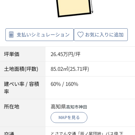
支払いシミュレーション
お気に入りに追加
坪単価
26.45万円/坪
土地面積(坪数)
85.02㎡(25.71坪)
建ぺい率 / 容積
60% / 160%
率
所在地
高知県
高知市
神田
MAPを見る
交通
とさでん交通「辰ノ尾団地」バス停 下