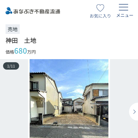
メニュー
お気に入り
売地
神田 土地
680
価格
万円
1
/
11