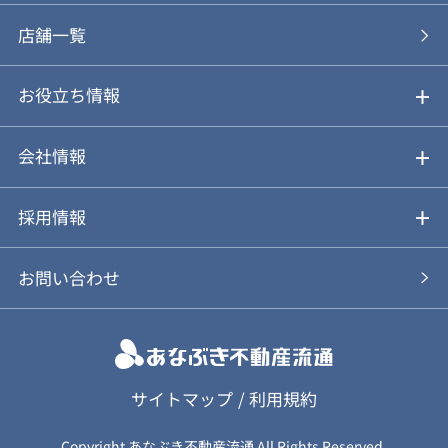
あなぶきの買取
購入の流れ
店舗一覧
仲介と買取のメリット・デメリット
購入前も後も安心サポート
お役立ち情報
不動産Q&A
動画やパンフレットで見る
お気に入り
会社情報
会社概要
アルファジャーナル
採用情報
スタッフ紹介
新卒採用について
お問い合わせ
個人情報保護方針
キャリア採用について
カスタマーハラスメント基本方針
応募フォーム
サイトマップ
/
利用規約
Copyright あなぶき不動産流通 All Rights Reserved.