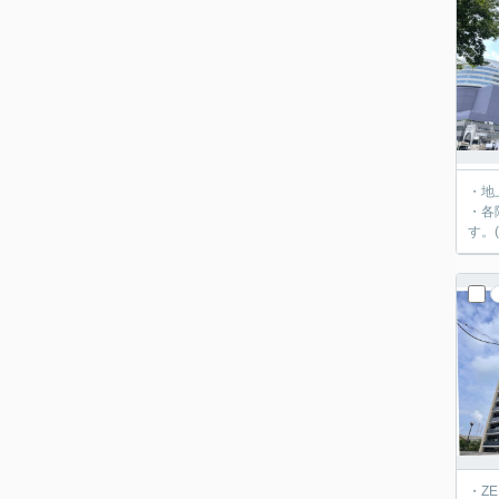
・地
・各
す。
・Z