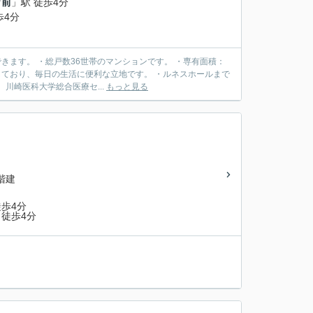
ワ前
」駅 徒歩4分
歩4分
きます。 ・総戸数36世帯のマンションです。 ・専有面積：
実しており、毎日の生活に便利な立地です。 ・ルネスホールまで
川崎医科大学総合医療セ...
もっと見る
0階建
歩4分
徒歩4分