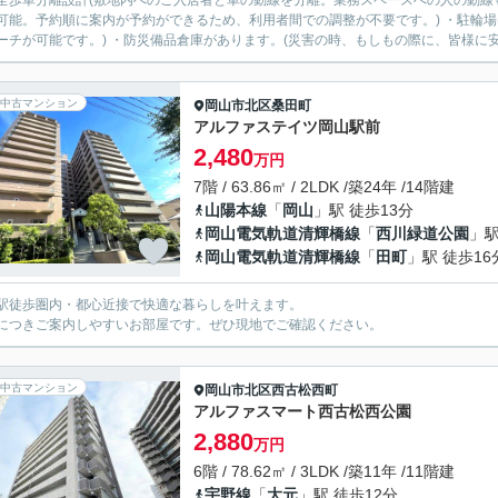
全歩車分離設計(敷地内へのご入居者と車の動線を分離。業務スペースへの人の動線も
可能。予約順に案内が予約ができるため、利用者間での調整が不要です。) ・駐輪場
ーチが可能です。) ・防災備品倉庫があります。(災害の時、もしもの際に、皆様に安
中古マンション
岡山市北区
桑田町
アルファステイツ岡山駅前
2,480
万円
7階 / 63.86㎡ / 2LDK /築24年 /14階建
山陽本線
「
岡山
」駅 徒歩13分
岡山電気軌道清輝橋線
「
西川緑道公園
」駅
岡山電気軌道清輝橋線
「
田町
」駅 徒歩16
駅徒歩圏内・都心近接で快適な暮らしを叶えます。
につきご案内しやすいお部屋です。ぜひ現地でご確認ください。
中古マンション
岡山市北区
西古松西町
アルファスマート西古松西公園
2,880
万円
6階 / 78.62㎡ / 3LDK /築11年 /11階建
宇野線
「
大元
」駅 徒歩12分