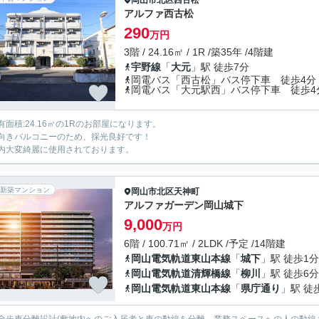
岡山市北区
西古松
アルファ西古松
290
万円
3階 / 24.16㎡ / 1R /築35年 /4階建
宇野線
「
大元
」駅 徒歩7分
岡電バス「西古松」バス停下車 徒歩4分
岡電バス「大元駅西」バス停下車 徒歩4
有面積:24.16㎡の1Rのお部屋になります。
向きバルコニーのため、採光良好です！
内大変綺麗に使用されております。
新築マンション
岡山市北区
天神町
アルファガーデン岡山城下
9,000
万円
6階 / 100.71㎡ / 2LDK /予定 /14階建
岡山電気軌道東山本線
「
城下
」駅 徒歩1分
岡山電気軌道清輝橋線
「
柳川
」駅 徒歩6分
岡山電気軌道東山本線
「
県庁通り
」駅 徒