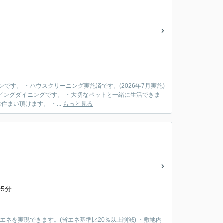
す。 ・ハウスクリーニング実施済です。(2026年7月実施)
ビングダイニングです。 ・大切なペットと一緒に生活できま
まい頂けます。 ・...
もっと見る
5分
エネを実現できます。(省エネ基準比20％以上削減) ・敷地内