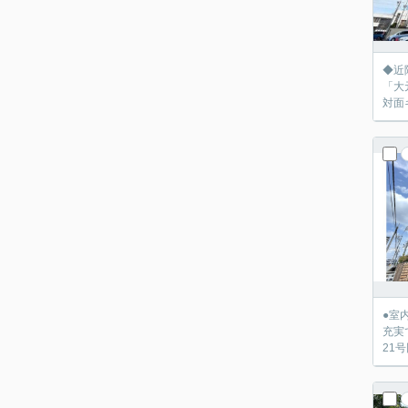
◆近
「大
対面
●室
充実
21