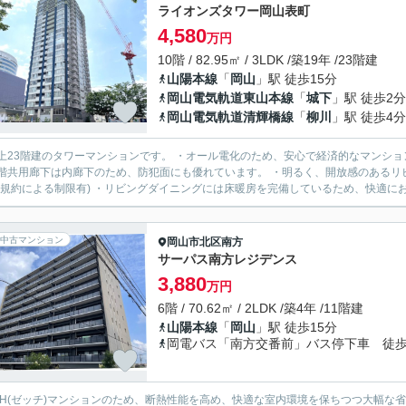
ライオンズタワー岡山表町
4,580
万円
10階 / 82.95㎡ / 3LDK /築19年 /23階建
山陽本線
「
岡山
」駅 徒歩15分
岡山電気軌道東山本線
「
城下
」駅 徒歩2分
岡山電気軌道清輝橋線
「
柳川
」駅 徒歩4分
上23階建のタワーマンションです。 ・オール電化のため、安心で経済的なマンションで
階共用廊下は内廊下のため、防犯面にも優れています。 ・明るく、開放感のあるリ
(規約による制限有) ・リビングダイニングには床暖房を完備しているため、快適にお住
中古マンション
岡山市北区
南方
サーパス南方レジデンス
3,880
万円
6階 / 70.62㎡ / 2LDK /築4年 /11階建
山陽本線
「
岡山
」駅 徒歩15分
岡電バス「南方交番前」バス停下車 徒歩
EH(ゼッチ)マンションのため、断熱性能を高め、快適な室内環境を保ちつつ大幅な省