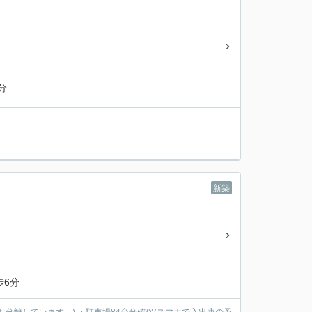
分
新築
歩6分