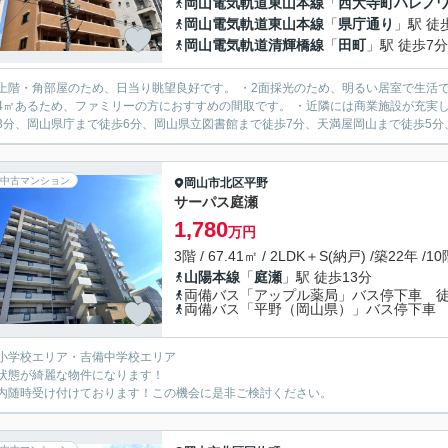
岡山電気軌道東山本線
「
西大寺町ハレノ
岡山電気軌道東山本線
「
県庁通り
」駅 徒
岡山電気軌道清輝橋線
「
田町
」駅 徒歩7分
上階・角部屋のため、日当り眺望良好です。 ・2面採光のため、明るい居室で生活で
.64㎡あるため、ファミリーの方におすすめの間取です。 ・近隣には商業施設が充
3分、岡山県庁まで徒歩6分、岡山県立図書館まで徒歩7分、天満屋岡山まで徒歩5分、
中古マンション
岡山市北区
平野
サーパス庭瀬
1,780
万円
3階 / 67.41㎡ / 2LDK＋S(納戸) /築22年 /1
山陽本線
「
庭瀬
」駅 徒歩13分
両備バス「アップル薬局」バス停下車 徒
両備バス「平野（岡山県）」バス停下車 
小学校エリア・吉備中学校エリア
状態が綺麗な物件になります！
内随時受け付けております！この機会に是非ご検討ください。