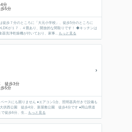
4分
歩5分
には徒歩７分のところに「大元小学校」、徒歩5分のところに
LDKが１７．４畳あり、開放的な間取りです！ ◆キッチンは
器洗浄乾燥機が付いており、家事...
もっと見る
 徒歩3分
歩5分
スペースにも困りません ●エアコン1台、照明器具付きで設備も
、大供西公園 徒歩4分、新屋敷公園 徒歩4分です ●岡山県道
徒歩6分、生...
もっと見る