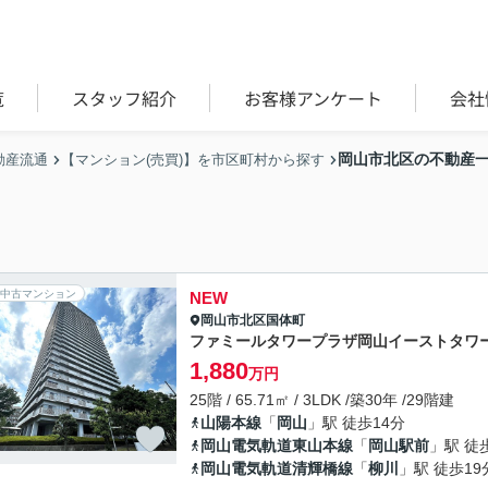
覧
スタッフ紹介
お客様アンケート
会社
岡山市北区の不動産
動産流通
【マンション(売買)】を市区町村から探す
中古マンション
NEW
岡山市北区
国体町
ファミールタワープラザ岡山イーストタワ
1,880
万円
25階 / 65.71㎡ / 3LDK /築30年 /29階建
山陽本線
「
岡山
」駅 徒歩14分
岡山電気軌道東山本線
「
岡山駅前
」駅 徒
岡山電気軌道清輝橋線
「
柳川
」駅 徒歩19