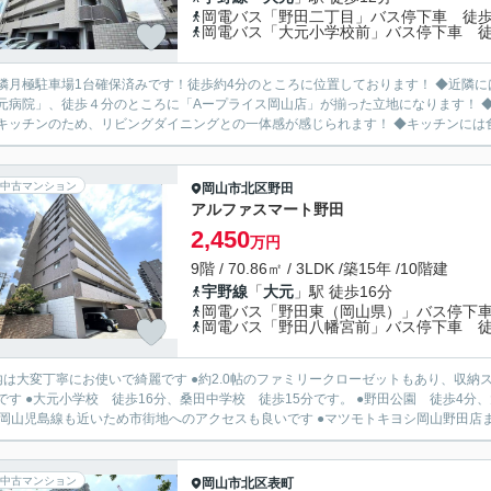
岡電バス「野田二丁目」バス停下車 徒歩
岡電バス「大元小学校前」バス停下車 徒
隣月極駐車場1台確保済みです！徒歩約4分のところに位置しております！ ◆近隣
元病院」、徒歩４分のところに「Aープライス岡山店」が揃った立地になります！ ◆
キッチンのため、リビングダイニングとの一体感が感じられます！ ◆キッチンには食
中古マンション
岡山市北区
野田
アルファスマート野田
2,450
万円
9階 / 70.86㎡ / 3LDK /築15年 /10階建
宇野線
「
大元
」駅 徒歩16分
岡電バス「野田東（岡山県）」バス停下車
岡電バス「野田八幡宮前」バス停下車 徒
内は大変丁寧にお使いで綺麗です ●約2.0帖のファミリークローゼットもあり、収納
です ●大元小学校 徒歩16分、桑田中学校 徒歩15分です。 ●野田公園 徒歩4分
号岡山児島線も近いため市街地へのアクセスも良いです ●マツモトキヨシ岡山野田店まで
中古マンション
岡山市北区
表町