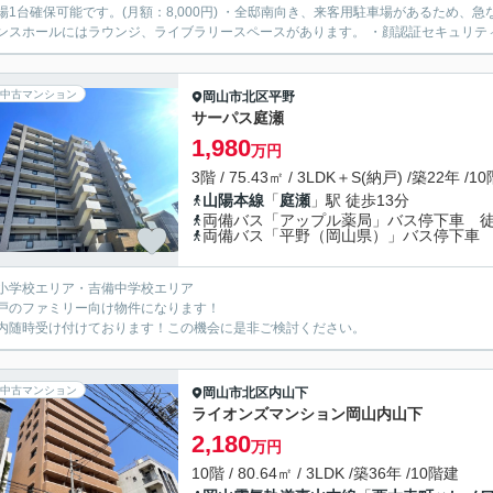
場1台確保可能です。(月額：8,000円) ・全邸南向き、来客用駐車場があるため、
ンスホールにはラウンジ、ライブラリースペースがあります。 ・顔認証セキュリティ
中古マンション
岡山市北区
平野
サーパス庭瀬
1,980
万円
3階 / 75.43㎡ / 3LDK＋S(納戸) /築22年 /1
山陽本線
「
庭瀬
」駅 徒歩13分
両備バス「アップル薬局」バス停下車 徒
両備バス「平野（岡山県）」バス停下車 
小学校エリア・吉備中学校エリア
戸のファミリー向け物件になります！
内随時受け付けております！この機会に是非ご検討ください。
中古マンション
岡山市北区
内山下
ライオンズマンション岡山内山下
2,180
万円
10階 / 80.64㎡ / 3LDK /築36年 /10階建