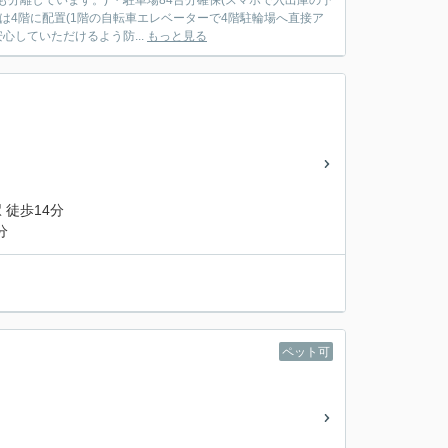
分離しています。) ・駐車場84台分確保(スマホで入出庫の予
は4階に配置(1階の自転車エレベーターで4階駐輪場へ直接ア
心していただけるよう防...
もっと見る
 徒歩14分
分
ペット可