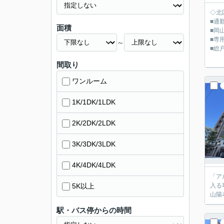
◇北
■通
面積
■岡
■専
～
■総
間取り
ワンルーム
1K/1DK/1LDK
2K/2DK/2LDK
3K/3DK/3LDK
4K/4DK/4LDK
「ア
5K以上
入る
山陽
駅・バス停からの時間