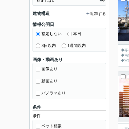
建物構造
追加する
情報公開日
指定しない
本日
3日以内
1週間以内
◆専
◆南
画像・動画あり
◆室
画像あり
動画あり
パノラマあり
条件
条件
ペット相談