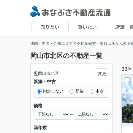
売りたい
買いたい
店舗一
四国・中国・九州エリアの不動産売買・買取はあなぶき不
岡山市北区の不動産一覧
33
件
岡山市北区
変更
新築・中古
指定しない
新築
中古
価格
～
築年数