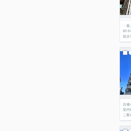
・最
80
徒歩
吉備
室内
ご案