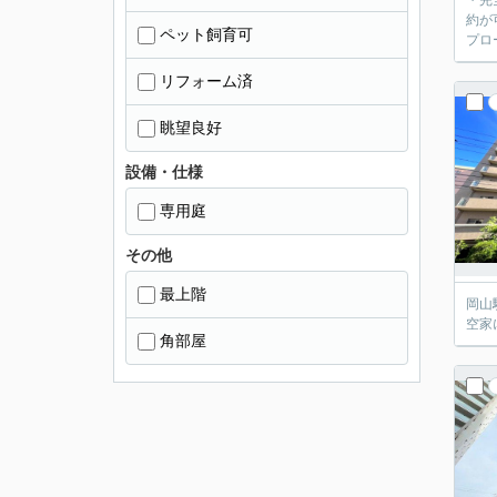
・完
約が
ペット飼育可
プロ
リフォーム済
眺望良好
設備・仕様
専用庭
その他
最上階
岡山
空家
角部屋