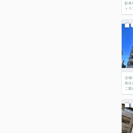
駐車
トラ
吉備
角住
ご案