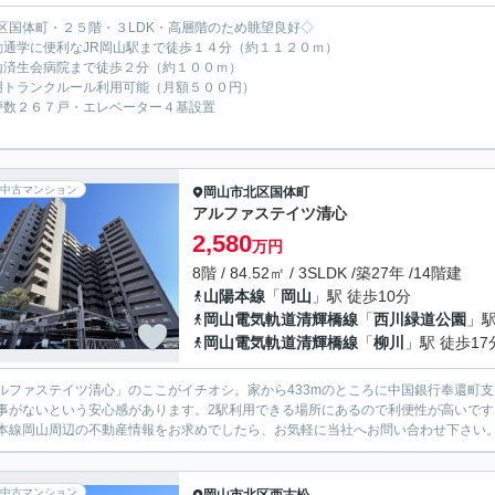
区国体町・２５階・３LDK・高層階のため眺望良好◇
勤通学に便利なJR岡山駅まで徒歩１４分（約１１２０ｍ）
山済生会病院まで徒歩２分（約１００ｍ）
用トランクルール利用可能（月額５００円）
戸数２６７戸・エレベーター４基設置
中古マンション
岡山市北区
国体町
アルファステイツ清心
2,580
万円
8階 / 84.52㎡ / 3SLDK /築27年 /14階建
山陽本線
「
岡山
」駅 徒歩10分
岡山電気軌道清輝橋線
「
西川緑道公園
」駅
岡山電気軌道清輝橋線
「
柳川
」駅 徒歩17
ルファステイツ清心」のここがイチオシ。家から433mのところに中国銀行奉還町
事がないという安心感があります。2駅利用できる場所にあるので利便性が高いで
本線岡山周辺の不動産情報をお求めでしたら、お気軽に当社へお問い合わせ下さい
中古マンション