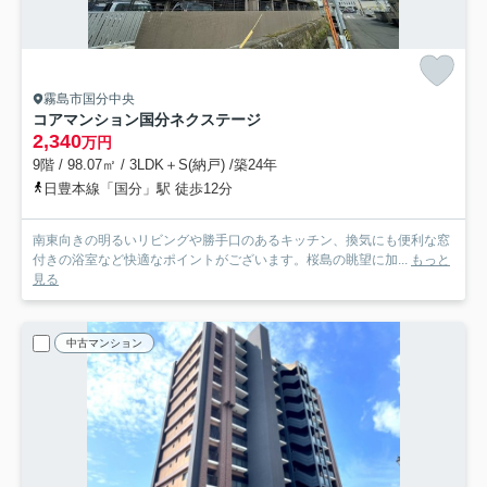
霧島市国分中央
コアマンション国分ネクステージ
2,340
万円
9階 / 98.07㎡ / 3LDK＋S(納戸) /築24年
日豊本線「国分」駅 徒歩12分
南東向きの明るいリビングや勝手口のあるキッチン、換気にも便利な窓
付きの浴室など快適なポイントがございます。桜島の眺望に加...
もっと
見る
中古マンション