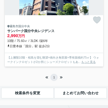
霧島市国分中央
サンパーク国分中央レジデンス
2,990
万円
10階 / 75.60㎡ / 3LDK /築6年
日豊本線「国分」駅 徒歩2分
【上層階10階・桜島を望む眺望×南向き角部屋×専有面積約75㎡】 ウォ
ークインクロゼットが2か所にシューズクロゼットもあ...
もっと見る
1
検索条件を変更
まとめてお問い合わせ