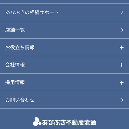
あなぶきの仲介
物件を探す
あなぶきの相続サポート
あなぶきの買取
購入の流れ
店舗一覧
仲介と買取のメリット・デメリット
購入前も後も安心サポート
お役立ち情報
不動産Q&A
動画やパンフレットで見る
お気に入り
会社情報
会社概要
アルファジャーナル
採用情報
スタッフ紹介
新卒採用について
お問い合わせ
個人情報保護方針
キャリア採用について