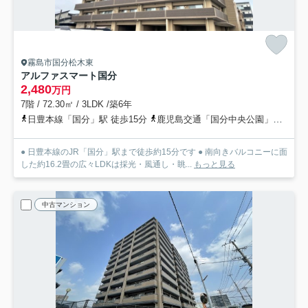
霧島市国分松木東
アルファスマート国分
2,480
万円
7階 / 72.30㎡ / 3LDK /築6年
日豊本線「国分」駅 徒歩15分
鹿児島交通「国分中央公園」バス停下車 徒歩5分
● 日豊本線のJR「国分」駅まで徒歩約15分です ● 南向きバルコニーに面
した約16.2畳の広々LDKは採光・風通し・眺...
もっと見る
中古マンション