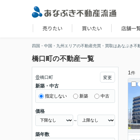
売りたい
買いたい
店舗一
四国・中国・九州エリアの不動産売買・買取はあなぶき不
橋口町の不動産一覧
1
件
橋口町
変更
新築・中古
指定しない
新築
中古
価格
～
築年数