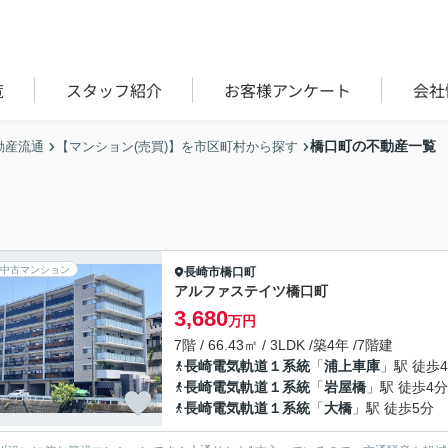
覧
スタッフ紹介
お客様アンケート
会社
橋口町の不動産一覧
動産流通
【マンション(売買)】を市区町村から探す
中古マンション
長崎市
橋口町
アルファステイツ橋口町
3,680
万円
7階 / 66.43㎡ / 3LDK /築4年 /7階建
長崎電気軌道１系統
「
浦上車庫
」駅 徒歩
長崎電気軌道１系統
「
岩屋橋
」駅 徒歩4分
長崎電気軌道１系統
「
大橋
」駅 徒歩5分