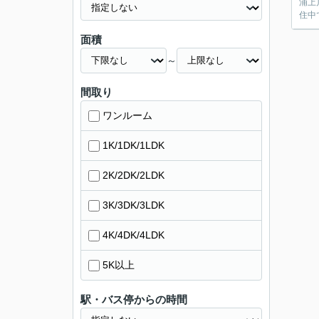
浦上
住中
面積
～
間取り
ワンルーム
1K/1DK/1LDK
2K/2DK/2LDK
3K/3DK/3LDK
4K/4DK/4LDK
5K以上
駅・バス停からの時間