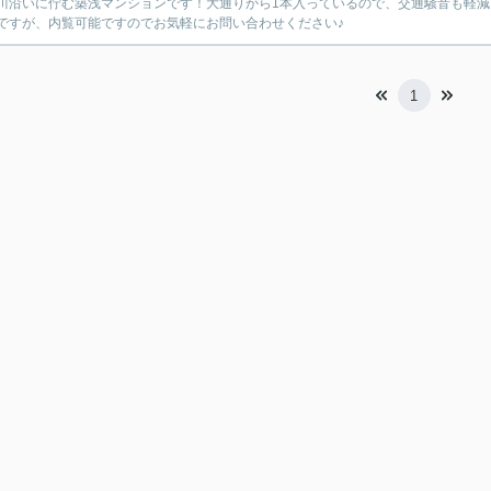
川沿いに佇む築浅マンションです！大通りから1本入っているので、交通騒音も軽減
ですが、内覧可能ですのでお気軽にお問い合わせください♪
1