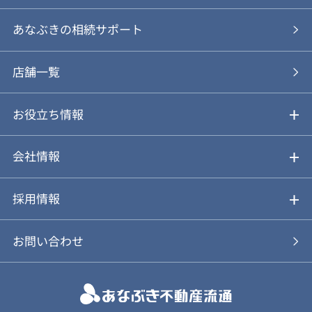
あなぶきの仲介
物件を探す
あなぶきの相続サポート
あなぶきの買取
購入の流れ
店舗一覧
仲介と買取のメリット・デメリット
購入前も後も安心サポート
お役立ち情報
不動産Q&A
動画やパンフレットで見る
お気に入り
会社情報
会社概要
アルファジャーナル
採用情報
スタッフ紹介
新卒採用について
お問い合わせ
個人情報保護方針
キャリア採用について