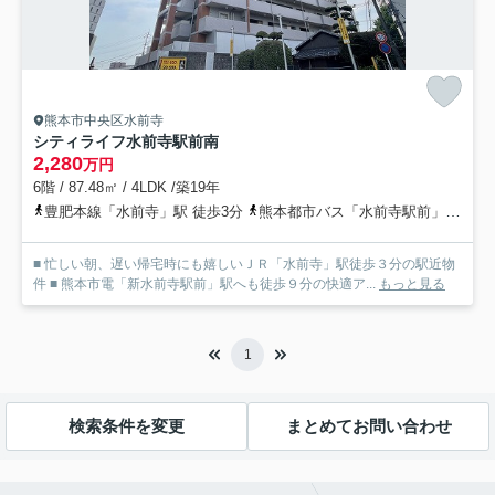
熊本市中央区水前寺
シティライフ水前寺駅前南
2,280
万円
6階 / 87.48㎡ / 4LDK /築19年
豊肥本線「水前寺」駅 徒歩3分
熊本都市バス「水前寺駅前」バス停下車 徒歩1分
■ 忙しい朝、遅い帰宅時にも嬉しいＪＲ「水前寺」駅徒歩３分の駅近物
件 ■ 熊本市電「新水前寺駅前」駅へも徒歩９分の快適ア...
もっと見る
1
検索条件を変更
まとめてお問い合わせ