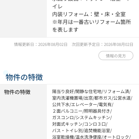
イレ
内装リフォーム：壁・床・全室
※年月は一番古いリフォーム箇所
を表します
情報更新日：2026年08月02日 次回更新予定日：2026年08月02日
情報の見方
物件の特徴
物件の特徴
陽当り良好
/
閑静な住宅地
/
リフォーム済
/
室内洗濯機置場
/
出窓
/
都市ガス
/
公営水道
/
公共下水
/
エレベーター
/
電気有
/
２面バルコニー
/
照明器具付き
/
ガスコンロ
/
システムキッチン
/
対面式キッチン
/
コンロ３口
/
バス・トイレ別
/
追焚機能浴室
/
浴室乾燥機
/
温水洗浄便座
/
オートロック
/