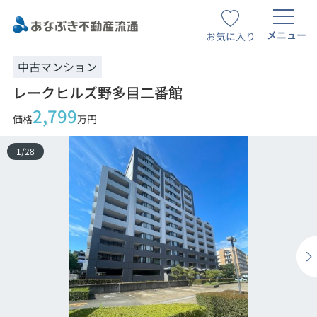
メニュー
お気に入り
中古マンション
レークヒルズ野多目二番館
2,799
価格
万円
1
/
28