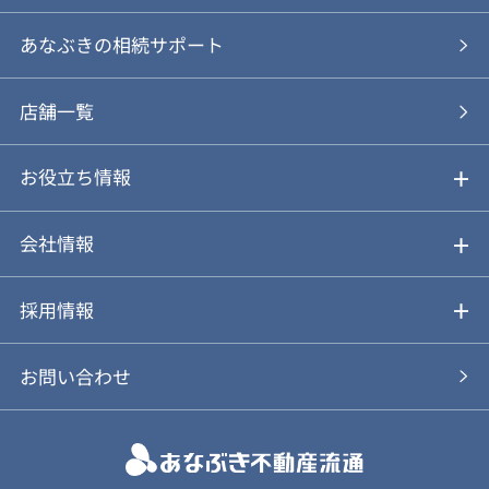
あなぶきの仲介
物件を探す
あなぶきの相続サポート
あなぶきの買取
購入の流れ
店舗一覧
仲介と買取のメリット・デメリット
購入前も後も安心サポート
お役立ち情報
不動産Q&A
動画やパンフレットで見る
お気に入り
会社情報
会社概要
アルファジャーナル
採用情報
スタッフ紹介
新卒採用について
お問い合わせ
個人情報保護方針
キャリア採用について