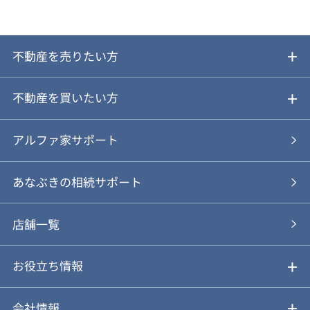
不動産を売りたい方
ご売却ガイド
不動産を買いたい方
ご売却の流れ
ご購入ガイド
アルファ家サポート
あなぶきの仲介
物件を探す
あなぶきの相続サポート
あなぶきの買取
購入の流れ
店舗一覧
仲介と買取のメリット・デメリット
購入前も後も安心サポート
お役立ち情報
不動産Q&A
動画やパンフレットで見る
お気に入り
会社情報