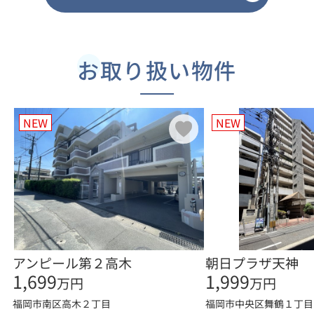
GW休業のお知らせ
...
お取り扱い物件
NEW
NEW
2026.03.30
【3月度】福岡店 市況レポート
1.市場概況福岡市の不動産市場は、人口増加と都市再開発を背
景に堅調に推移しています。 2.状況人口動向：九州主要都市と
して増加傾向価格動き：中心部は上昇、郊外は安定需要：投
資・居住用ともに良...
2026.03.02
アンピール第２高木
朝日プラザ天神
【2月度】福岡店 市況レポート
1,699
1,999
万円
万円
福岡市不動産市場 市況レポート 1. 人口動態 九州全域の中枢都
市として、オフィス・商業・行政機能が集中。福岡空港・博多
福岡市南区高木２丁目
福岡市中央区舞鶴１丁目
駅・博多港が近接し、国内外アクセスが良好。 「スタートアッ