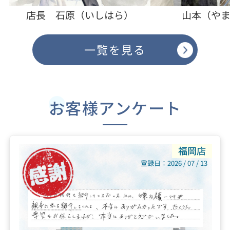
【 年末年始休業のお知らせ 】
店長 石原（いしはら）
山本（や
【休業期間： 2025年12月27日(土) ～ 2026
年1月4日(日) 】
一覧を見る
2025.11.30
【11月度】福岡店 市況レポート
2025年11月 福岡市不動産市況レポート 1．要点 福岡市の住
お客様アンケート
宅価格は中心部（博多区・中央区など）で堅調に推移、郊外は
おおむね横ばい。中心部は資産性が評価されやすい。取引件数
（売...
福岡店
登録日：2026 / 07 / 13