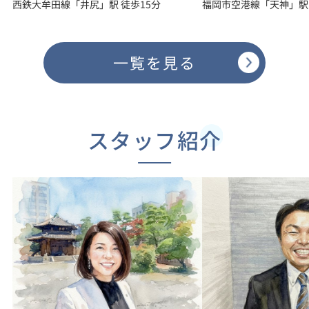
西鉄大牟田線「井尻」駅 徒歩15分
福岡市空港線「天神」駅 
プ都市」...
2026.02.02
一覧を見る
【1月度】福岡店 市況レポート
福岡市不動産市場 市況レポート 1. 人口動態 福岡市は約160万
人超、全国でも数少ない「一貫して人口純増の政令市」で、特
に20〜30代の転入超過が顕著。 九州全域の中枢都市と...
スタッフ紹介
2026.01.13
【12月度】福岡店 市況レポート
1.市場概況 福岡市の不動産市場は、人口増加と都市再開発を背
景に堅調に推移しています。 2.状況 人口動向：九州主要都市
として増加傾向 価格動き：中心部は上昇、郊外は安定 需要：
投資・居住用ともに良好 3.エリア別の特徴 ①天...
2025.12.21