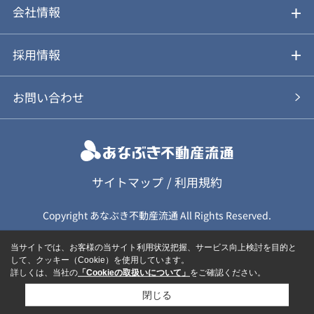
不動産Q&A
動画やパンフレットで見る
お気に入り
会社情報
会社概要
アルファジャーナル
採用情報
スタッフ紹介
新卒採用について
お問い合わせ
個人情報保護方針
キャリア採用について
カスタマーハラスメント基本方針
応募フォーム
サイトマップ
/
利用規約
Copyright あなぶき不動産流通 All Rights Reserved.
保険募集（勧誘）方針
応募に関する個人情報取扱について
当サイトでは、お客様の当サイト利用状況把握、サービス向上検討を目的と
して、クッキー（Cookie）を使用しています。
詳しくは、当社の
「Cookieの取扱いについて」
をご確認ください。
閉じる