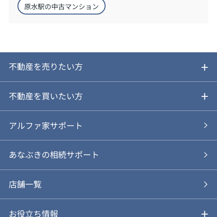
原水駅の中古マンション
不動産を売りたい方
ご売却ガイド
不動産を買いたい方
ご売却の流れ
ご購入ガイド
アルファ家サポート
あなぶきの仲介
物件を探す
あなぶきの相続サポート
あなぶきの買取
購入の流れ
店舗一覧
仲介と買取のメリット・デメリット
購入前も後も安心サポート
お役立ち情報