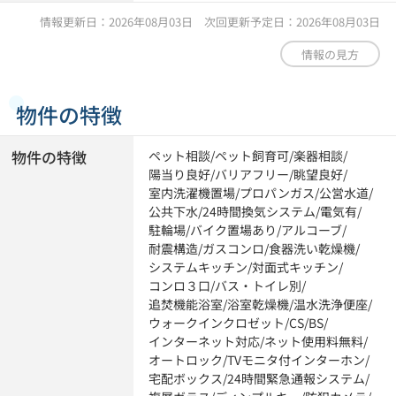
情報更新日：2026年08月03日 次回更新予定日：2026年08月03日
情報の見方
物件の特徴
物件の特徴
ペット相談
/
ペット飼育可
/
楽器相談
/
陽当り良好
/
バリアフリー
/
眺望良好
/
室内洗濯機置場
/
プロパンガス
/
公営水道
/
公共下水
/
24時間換気システム
/
電気有
/
駐輪場
/
バイク置場あり
/
アルコーブ
/
耐震構造
/
ガスコンロ
/
食器洗い乾燥機
/
システムキッチン
/
対面式キッチン
/
コンロ３口
/
バス・トイレ別
/
追焚機能浴室
/
浴室乾燥機
/
温水洗浄便座
/
ウォークインクロゼット
/
CS
/
BS
/
インターネット対応
/
ネット使用料無料
/
オートロック
/
TVモニタ付インターホン
/
宅配ボックス
/
24時間緊急通報システム
/