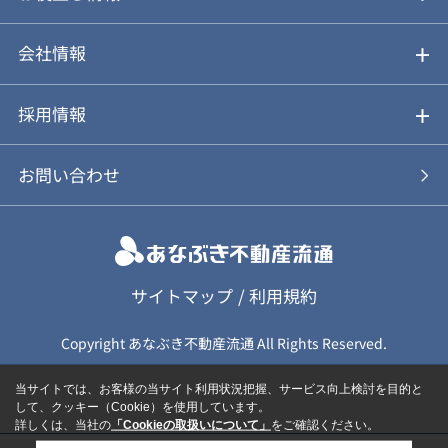
不動産Q&A
動画やパンフレットで見る
お気に入り
会社情報
会社概要
アルファジャーナル
採用情報
スタッフ紹介
新卒採用について
お問い合わせ
個人情報保護方針
キャリア採用について
カスタマーハラスメント基本方針
応募フォーム
サイトマップ
/
利用規約
Copyright あなぶき不動産流通 All Rights Reserved.
保険募集（勧誘）方針
応募に関する個人情報取扱について
当サイトでは、お客様の当サイト利用状況把握、サービス向上検討を目的と
して、クッキー（Cookie）を使用しています。
詳しくは、当社の
「Cookieの取扱いについて」
をご確認ください。