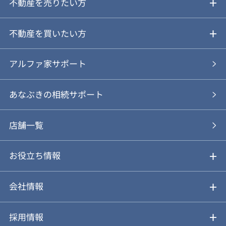
不動産を売りたい方
ご売却ガイド
不動産を買いたい方
ご売却の流れ
ご購入ガイド
アルファ家サポート
あなぶきの仲介
物件を探す
あなぶきの相続サポート
あなぶきの買取
購入の流れ
店舗一覧
仲介と買取のメリット・デメリット
購入前も後も安心サポート
お役立ち情報
不動産Q&A
動画やパンフレットで見る
お気に入り
会社情報
会社概要
アルファジャーナル
採用情報