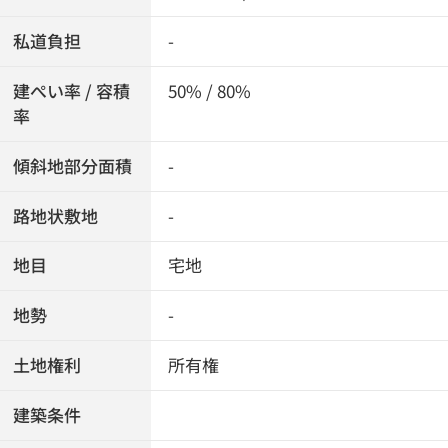
私道負担
-
建ぺい率 / 容積
50% / 80%
率
傾斜地部分面積
-
路地状敷地
-
地目
宅地
地勢
-
土地権利
所有権
建築条件