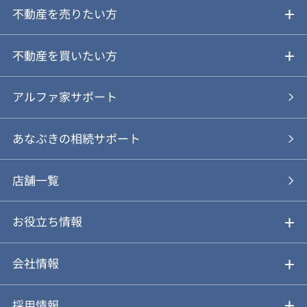
不動産を売りたい方
ご売却ガイド
不動産を買いたい方
ご売却の流れ
ご購入ガイド
アルファ家サポート
あなぶきの仲介
物件を探す
あなぶきの相続サポート
あなぶきの買取
購入の流れ
店舗一覧
仲介と買取のメリット・デメリット
購入前も後も安心サポート
お役立ち情報
不動産Q&A
動画やパンフレットで見る
お気に入り
会社情報
会社概要
アルファジャーナル
採用情報