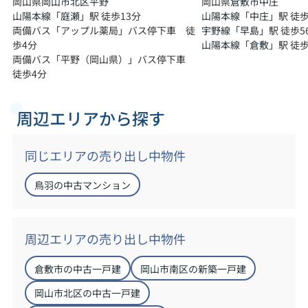
岡山県
岡山県
岡山市北区
平野
倉敷市
中庄
山陽本線
「
庭瀬
」駅 徒歩13分
山陽本線
「
中庄
」駅 徒歩
両備バス「アップル薬局」バス停下車 徒
宇野線
「
早島
」駅 徒歩5
歩4分
山陽本線
「
倉敷
」駅 徒歩
両備バス「平野（岡山県）」バス停下車
徒歩4分
周辺エリアから探す
同じエリアの売り出し中物件
鳥羽の中古マンション
周辺エリアの売り出し中物件
倉敷市の中古一戸建
岡山市南区の新築一戸建
岡山市北区の中古一戸建