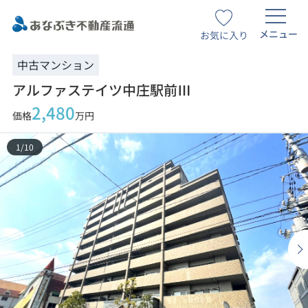
メニュー
お気に入り
中古マンション
アルファステイツ中庄駅前Ⅲ
2,480
価格
万円
1
/
10