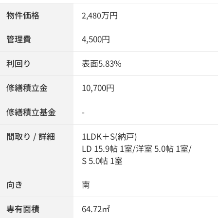
物件価格
万円
2,480
管理費
4,500円
利回り
表面5.83%
修繕積立金
10,700円
修繕積立基金
-
間取り / 詳細
1LDK＋S(納戸)
LD 15.9帖 1室
/
洋室 5.0帖 1室
/
S 5.0帖 1室
向き
南
専有面積
64.72㎡