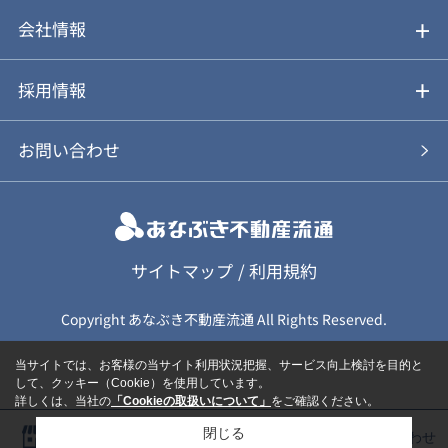
不動産Q&A
動画やパンフレットで見る
お気に入り
会社情報
会社概要
アルファジャーナル
採用情報
スタッフ紹介
新卒採用について
お問い合わせ
個人情報保護方針
キャリア採用について
カスタマーハラスメント基本方針
応募フォーム
サイトマップ
/
利用規約
Copyright あなぶき不動産流通 All Rights Reserved.
保険募集（勧誘）方針
応募に関する個人情報取扱について
当サイトでは、お客様の当サイト利用状況把握、サービス向上検討を目的と
して、クッキー（Cookie）を使用しています。
詳しくは、当社の
「Cookieの取扱いについて」
をご確認ください。
閉じる
店舗一覧
物件を探す
物件問い合わせ