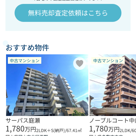
無料売却査定依頼はこちら
おすすめ物件
中古マンション
中古マンション
サーパス庭瀬
ノーブルコート中
1,780
1,780
万円
万円
2LDK＋S(納戸)/67.41㎡
2LDK/6