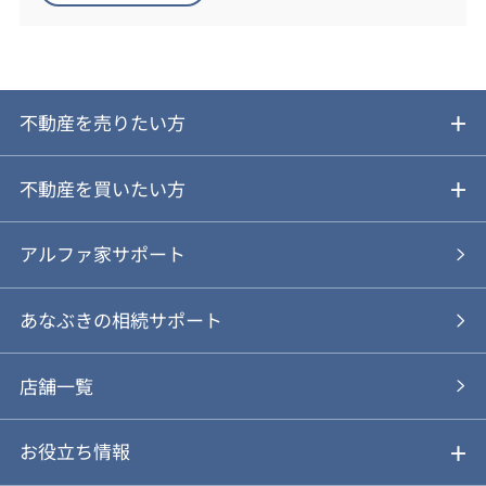
不動産を売りたい方
ご売却ガイド
不動産を買いたい方
ご売却の流れ
ご購入ガイド
アルファ家サポート
あなぶきの仲介
物件を探す
あなぶきの相続サポート
あなぶきの買取
購入の流れ
店舗一覧
仲介と買取のメリット・デメリット
購入前も後も安心サポート
お役立ち情報