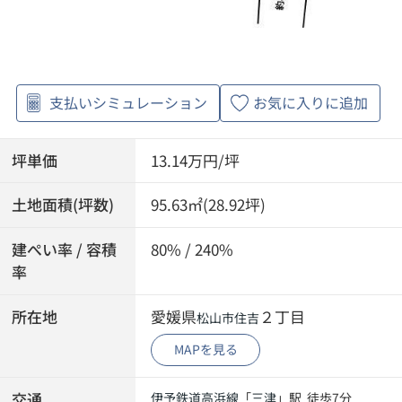
支払いシミュレーション
お気に入りに追加
坪単価
13.14万円/坪
土地面積(坪数)
95.63㎡(28.92坪)
建ぺい率 / 容積
80% / 240%
率
所在地
愛媛県
２丁目
松山市
住吉
MAPを見る
交通
伊予鉄道高浜線
「
三津
」駅 徒歩7分