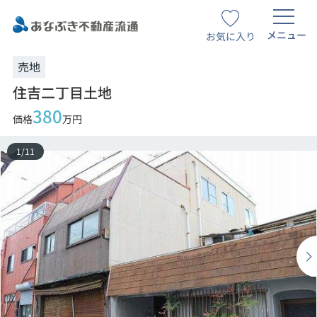
メニュー
お気に入り
売地
住吉二丁目土地
380
価格
万円
1
/
11