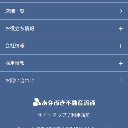
あなぶきの買取
購入の流れ
店舗一覧
仲介と買取のメリット・デメリット
購入前も後も安心サポート
お役立ち情報
不動産Q&A
動画やパンフレットで見る
お気に入り
会社情報
会社概要
アルファジャーナル
採用情報
スタッフ紹介
新卒採用について
お問い合わせ
個人情報保護方針
キャリア採用について
カスタマーハラスメント基本方針
応募フォーム
サイトマップ
/
利用規約