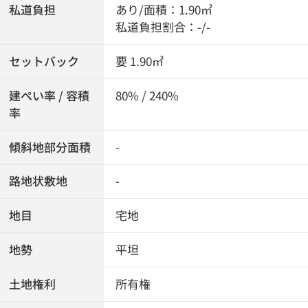
私道負担
あり/面積：1.90㎡
私道負担割合：-/-
セットバック
要 1.90㎡
建ぺい率 / 容積
80% / 240%
率
傾斜地部分面積
-
路地状敷地
-
地目
宅地
地勢
平坦
土地権利
所有権