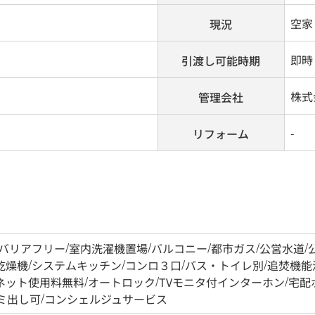
空家
現況
即時
引渡し可能時期
株式
管理会社
-
リフォーム
バリアフリー
/
室内洗濯機置場
/
バルコニー
/
都市ガス
/
公営水道
/
乾燥機
/
システムキッチン
/
コンロ３口
/
バス・トイレ別
/
追焚機能
ネット使用料無料
/
オートロック
/
TVモニタ付インターホン
/
宅配
ゴミ出し可
/
コンシェルジュサービス