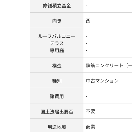
-
修繕積立基金
西
向き
-
ルーフバルコニー
-
テラス
-
専用庭
鉄筋コンクリート（一
構造
中古マンション
種別
-
諸費用
不要
国土法届出要否
商業
用途地域