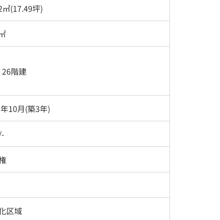
2㎡(17.49坪)
9㎡
/ 26階建
2年10月(築3年)
-
権
化区域