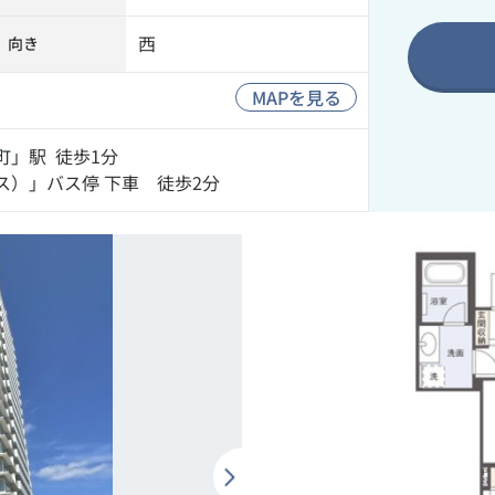
西
向き
MAPを見る
町
」駅 徒歩1分
ス）」バス停 下車 徒歩2分