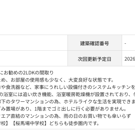
-
建築確認番号
202
次回更新予定日
にお勧めの2LDKの間取り
ため、お部屋の使用感も少なく、大変良好な状態です。
ロや食洗器など、家事にうれしい設備付きのシステムキッチン
サイズの浴室には追い炊き機能、浴室暖房乾燥機が設置されており
廊下のタワーマンションの為、ホテルライクな生活を実現でき
ごみ置場があり、1階までゴミ出しに行く必要がありません。
クエア直結のマンションの為、雨の日のお買い物でも傘いらず
学校】【桜馬場中学校】どちらも徒歩圏内です。