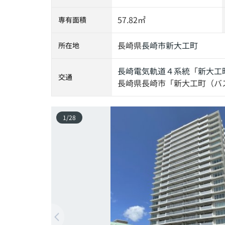
57.82㎡
専有面積
長崎県
長崎市
新大工町
所在地
長崎電気軌道４系統
「
新大工
交通
長崎県長崎市「新大工町（バ
1
/
28