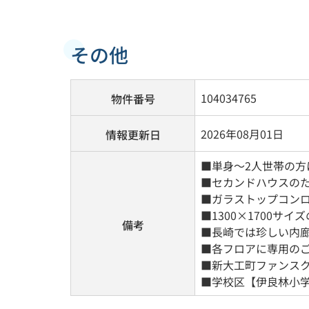
その他
104034765
物件番号
2026年08月01日
情報更新日
■単身～2人世帯の方
■セカンドハウスの
■ガラストップコン
■1300×1700
備考
■長崎では珍しい内
■各フロアに専用の
■新大工町ファンス
■学校区【伊良林小