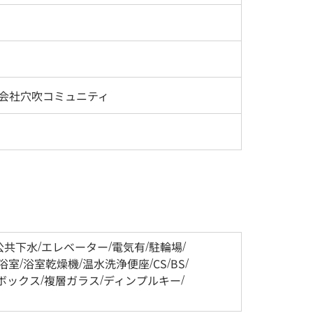
会社穴吹コミュニティ
公共下水
/
エレベーター
/
電気有
/
駐輪場
/
浴室
/
浴室乾燥機
/
温水洗浄便座
/
CS
/
BS
/
ボックス
/
複層ガラス
/
ディンプルキー
/