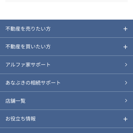
不動産を売りたい方
ご売却ガイド
不動産を買いたい方
ご売却の流れ
ご購入ガイド
アルファ家サポート
あなぶきの仲介
物件を探す
あなぶきの相続サポート
あなぶきの買取
購入の流れ
店舗一覧
仲介と買取のメリット・デメリット
購入前も後も安心サポート
お役立ち情報