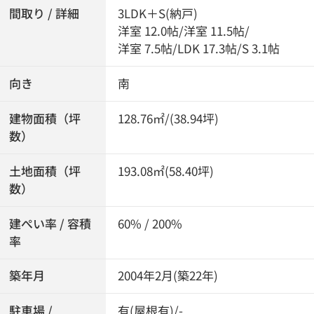
間取り / 詳細
3LDK＋S(納戸)
洋室 12.0帖
/
洋室 11.5帖
/
洋室 7.5帖
/
LDK 17.3帖
/
S 3.1帖
向き
南
建物面積（坪
128.76㎡/(38.94坪)
数）
土地面積（坪
193.08㎡(58.40坪)
数）
建ぺい率 / 容積
60% / 200%
率
築年月
2004年2月(築22年)
駐車場 /
有(屋根有)/-