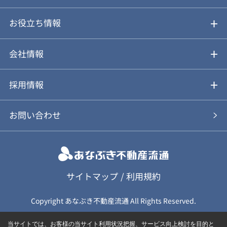
仲介と買取のメリット・デメリット
購入前も後も安心サポート
お役立ち情報
不動産Q&A
動画やパンフレットで見る
お気に入り
会社情報
会社概要
アルファジャーナル
採用情報
スタッフ紹介
新卒採用について
お問い合わせ
個人情報保護方針
キャリア採用について
カスタマーハラスメント基本方針
応募フォーム
サイトマップ
/
利用規約
Copyright あなぶき不動産流通 All Rights Reserved.
保険募集（勧誘）方針
応募に関する個人情報取扱について
当サイトでは、お客様の当サイト利用状況把握、サービス向上検討を目的と