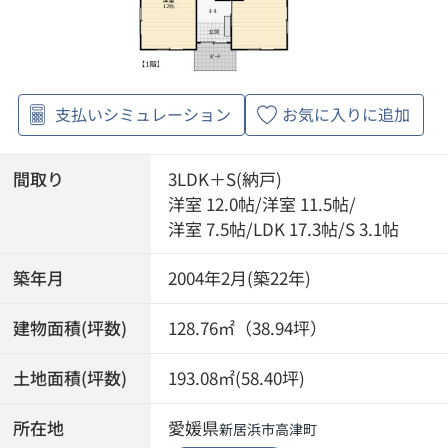
支払いシミュレーション
お気に入りに追加
間取り
3LDK＋S(納戸)
洋室 12.0帖
/
洋室 11.5帖
/
洋室 7.5帖
/
LDK 17.3帖
/
S 3.1帖
築年月
2004年2月(築22年)
建物面積(坪数)
128.76㎡（38.94坪）
土地面積(坪数)
193.08㎡(58.40坪)
所在地
愛媛県
新居浜市
高津町