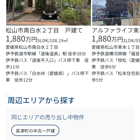
松山市南白水２丁目 戸建て
アルファライフ束
1,880
1,880
万円
万円
5LDK/108.19㎡
2LDK/5
愛媛県
２丁目
愛媛県
１丁目
松山市
南白水
松山市
束本
伊予鉄道市駅線
「
道後温泉
」駅 徒歩38分
伊予鉄道横河原線
「
福音
伊予鉄バス「道後平入口」バス停下車 徒
伊予鉄バス「枝松（愛媛
歩11分
車 徒歩6分
伊予鉄バス「白水峠（愛媛県）」バス停下
伊予鉄バス「松末住宅前
車 徒歩12分
歩5分
周辺エリアから探す
同じエリアの売り出し中物件
高津町の中古一戸建