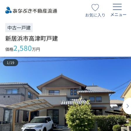
メニュー
お気に入り
中古一戸建
新居浜市高津町戸建
2,580
価格
万円
1
/
19