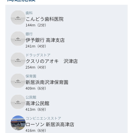
歯科
こんどう歯科医院
144ｍ（2分）
銀行
伊予銀行 高津支店
241ｍ（4分）
ドラッグストア
クスリのアオキ 沢津店
254ｍ（4分）
保育園
新居浜南沢津保育園
409ｍ（6分）
公民館
高津公民館
413ｍ（6分）
コンビニエンスストア
ローソン 新居浜高津店
416ｍ（6分）