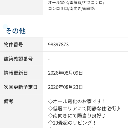
オール電化
/
電気有
/
ガスコンロ
/
コンロ３口
/
南向き
/
南道路
その他
物件番号
98397873
建築確認番号
-
情報更新日
2026年08月09日
次回更新予定日
2026年08月23日
備考
◇オール電化のお家です！
◇低層エリアにて閑静な住宅街♪
◇南向きにて陽当り良好♪
◇20畳超のリビング！