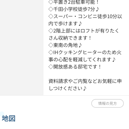
◇平置き2台駐車可能！
◇千田小学校徒歩7分♪
◇スーパー・コンビニ徒歩10分以
内で歩けます♪
◇2階上部にはロフトが有りたく
さん収納できます！
◇東南の角地♪
◇IHクッキングヒーターのため火
事の心配を軽減してくれます♪
◇開放感ある邸宅です！
資料請求やご内覧などお気軽に申
しつけください♪
情報の見方
地図