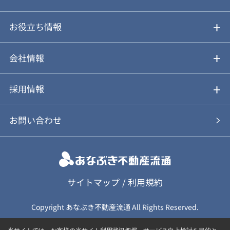
仲介と買取のメリット・デメリット
購入前も後も安心サポート
お役立ち情報
不動産Q&A
動画やパンフレットで見る
お気に入り
会社情報
会社概要
アルファジャーナル
採用情報
スタッフ紹介
新卒採用について
お問い合わせ
個人情報保護方針
キャリア採用について
カスタマーハラスメント基本方針
応募フォーム
サイトマップ
/
利用規約
Copyright あなぶき不動産流通 All Rights Reserved.
保険募集（勧誘）方針
応募に関する個人情報取扱について