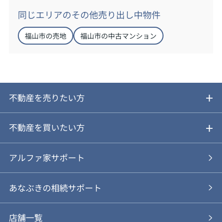
同じエリアのその他売り出し中物件
福山市の売地
福山市の中古マンション
不動産を売りたい方
ご売却ガイド
不動産を買いたい方
ご売却の流れ
ご購入ガイド
アルファ家サポート
あなぶきの仲介
物件を探す
あなぶきの相続サポート
あなぶきの買取
購入の流れ
店舗一覧