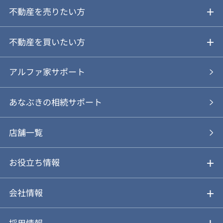
不動産を売りたい方
ご売却ガイド
不動産を買いたい方
ご売却の流れ
ご購入ガイド
アルファ家サポート
あなぶきの仲介
物件を探す
あなぶきの相続サポート
あなぶきの買取
購入の流れ
店舗一覧
仲介と買取のメリット・デメリット
購入前も後も安心サポート
お役立ち情報
不動産Q&A
動画やパンフレットで見る
お気に入り
会社情報
会社概要
アルファジャーナル
採用情報