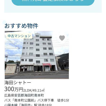
おすすめ物件
中古マンション
海田シャトー
300
万円
2LDK/49.11㎡
広島県
安芸郡海田町
南本町
バス「南本町公園前」バス停下車 徒歩1分
山陽本線
「
海田市
」駅 徒歩18分