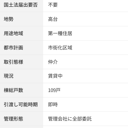
国土法届出要否
不要
地勢
高台
用途地域
第一種住居
都市計画
市街化区域
取引態様
仲介
現況
賃貸中
棟総戸数
109戸
引渡し可能時期
即時
管理形態
管理会社に全部委託