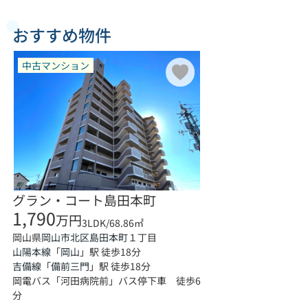
おすすめ物件
中古マンション
グラン・コート島田本町
1,790
万円
3LDK/68.86㎡
岡山県
１丁目
岡山市北区
島田本町
山陽本線
「
岡山
」駅 徒歩18分
吉備線
「
備前三門
」駅 徒歩18分
岡電バス「河田病院前」バス停下車 徒歩6
分