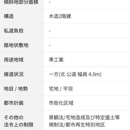
傾斜地部分面積
-
構造
木造2階建
私道負担
-
路地状敷地
-
用途地域
準工業
接道状況
一方(北 公道 幅員 4.0m)
地目 / 地勢
宅地 / 平坦
都市計画
市街化区域
その他の
景観法/宅地造成及び特定盛土等
法令上の制限
規制法/都市再生特別地区