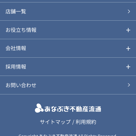
あなぶきの買取
購入の流れ
店舗一覧
仲介と買取のメリット・デメリット
購入前も後も安心サポート
お役立ち情報
不動産Q&A
動画やパンフレットで見る
お気に入り
会社情報
会社概要
アルファジャーナル
採用情報
スタッフ紹介
新卒採用について
お問い合わせ
個人情報保護方針
キャリア採用について
カスタマーハラスメント基本方針
応募フォーム
サイトマップ
/
利用規約
Copyright あなぶき不動産流通 All Rights Reserved.