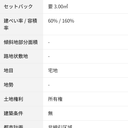
セットバック
要 3.00㎡
建ぺい率 / 容積
60% / 160%
率
傾斜地部分面積
-
路地状敷地
-
地目
宅地
地勢
-
土地権利
所有権
建築条件
無
都市計画
非線引区域