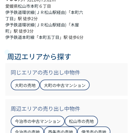
愛媛県
６丁目
松山市
本町
伊予鉄道環状線(ＪＲ松山駅経由)
「
本町六
丁目
」駅 徒歩2分
伊予鉄道環状線(ＪＲ松山駅経由)
「
木屋
町
」駅 徒歩3分
伊予鉄道本町線
「
本町五丁目
」駅 徒歩6分
周辺エリアから探す
同じエリアの売り出し中物件
大町の売地
大町の中古マンション
周辺エリアの売り出し中物件
今治市の中古マンション
松山市の売地
今治市の売地
西条市の売地
伊予市の売地