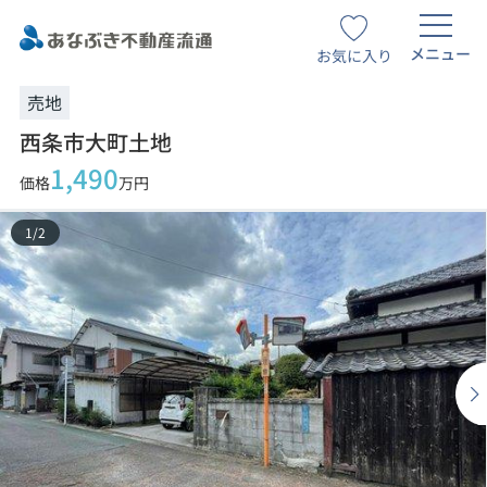
メニュー
お気に入り
売地
西条市大町土地
1,490
価格
万円
1
/
2