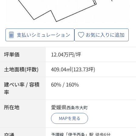
支払いシミュレーション
お気に入りに追加
坪単価
12.04万円/坪
土地面積(坪数)
409.04㎡(123.73坪)
建ぺい率 / 容積
60% / 160%
率
所在地
愛媛県
西条市
大町
MAPを見る
交通
予讃線
「
伊予西条
」駅 徒歩6分