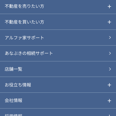
不動産を売りたい方
ご売却ガイド
不動産を買いたい方
ご売却の流れ
ご購入ガイド
アルファ家サポート
あなぶきの仲介
物件を探す
あなぶきの相続サポート
あなぶきの買取
購入の流れ
店舗一覧
仲介と買取のメリット・デメリット
購入前も後も安心サポート
お役立ち情報
不動産Q&A
動画やパンフレットで見る
お気に入り
会社情報
会社概要
アルファジャーナル