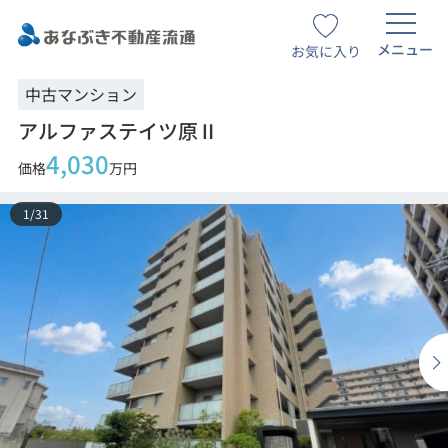
メニュー
お気に入り
中古マンション
アルファステイツ原Ⅱ
4,030
価格
万円
1
/
31