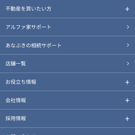
ご売却ガイド
不動産を買いたい方
ご売却の流れ
ご購入ガイド
アルファ家サポート
あなぶきの仲介
物件を探す
あなぶきの相続サポート
あなぶきの買取
購入の流れ
店舗一覧
仲介と買取のメリット・デメリット
購入前も後も安心サポート
お役立ち情報
不動産Q&A
動画やパンフレットで見る
お気に入り
会社情報
会社概要
アルファジャーナル
採用情報