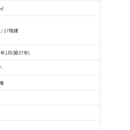
0㎡
 / 17階建
9年1月(築37年)
-
権