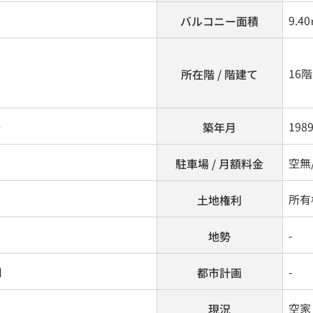
9.4
バルコニー面積
16階
所在階 / 階建て
ト
198
築年月
空無/
駐車場 / 月額料金
所有
土地権利
-
地勢
用
-
都市計画
空家
現況