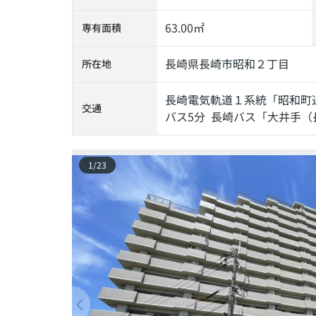
63.00㎡
専有面積
長崎県
長崎市
昭和
２丁目
所在地
長崎電気軌道１系統
「
昭和町
交通
バス5分 長崎バス「大井手（
1
/
23