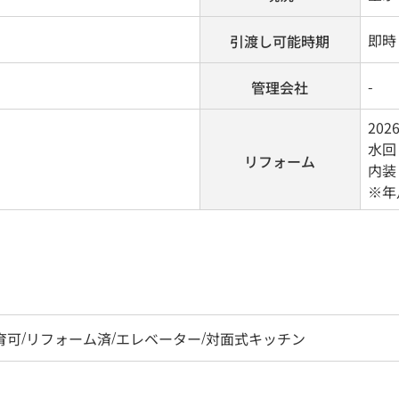
即時
引渡し可能時期
-
管理会社
20
水回
リフォーム
内装
※年
育可
/
リフォーム済
/
エレベーター
/
対面式キッチン