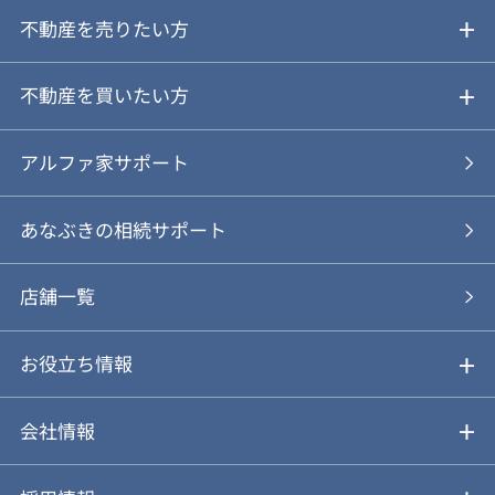
不動産を売りたい方
ご売却ガイド
不動産を買いたい方
ご売却の流れ
ご購入ガイド
アルファ家サポート
あなぶきの仲介
物件を探す
あなぶきの相続サポート
あなぶきの買取
購入の流れ
店舗一覧
仲介と買取のメリット・デメリット
購入前も後も安心サポート
お役立ち情報
不動産Q&A
動画やパンフレットで見る
お気に入り
会社情報