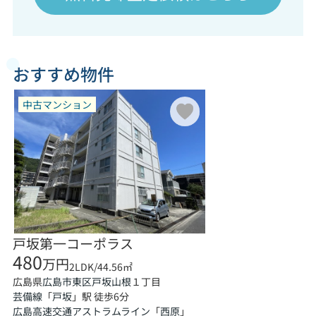
おすすめ物件
中古マンション
戸坂第一コーポラス
480
万円
2LDK/44.56㎡
広島県
１丁目
広島市東区
戸坂山根
芸備線
「
戸坂
」駅 徒歩6分
広島高速交通アストラムライン
「
西原
」