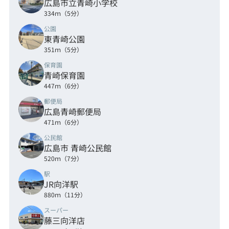
広島市立青崎小学校
334ｍ（5分）
公園
東青崎公園
351ｍ（5分）
保育園
青崎保育園
447ｍ（6分）
郵便局
広島青崎郵便局
471ｍ（6分）
公民館
広島市 青崎公民館
520ｍ（7分）
駅
JR向洋駅
880ｍ（11分）
スーパー
藤三向洋店