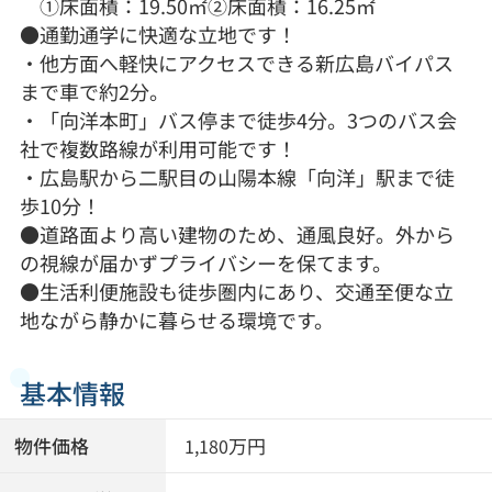
①床面積：19.50㎡②床面積：16.25㎡
●通勤通学に快適な立地です！
・他方面へ軽快にアクセスできる新広島バイパス
まで車で約2分。
・「向洋本町」バス停まで徒歩4分。3つのバス会
社で複数路線が利用可能です！
・広島駅から二駅目の山陽本線「向洋」駅まで徒
歩10分！
●道路面より高い建物のため、通風良好。外から
の視線が届かずプライバシーを保てます。
●生活利便施設も徒歩圏内にあり、交通至便な立
地ながら静かに暮らせる環境です。
基本情報
物件価格
万円
1,180