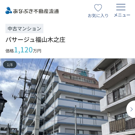
メニュー
お気に入り
中古マンション
パサージュ福山木之庄
1,120
価格
万円
1
/
8