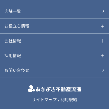
あなぶきの買取
購入の流れ
店舗一覧
仲介と買取のメリット・デメリット
購入前も後も安心サポート
お役立ち情報
不動産Q&A
動画やパンフレットで見る
お気に入り
会社情報
会社概要
アルファジャーナル
採用情報
スタッフ紹介
新卒採用について
お問い合わせ
個人情報保護方針
キャリア採用について
カスタマーハラスメント基本方針
応募フォーム
サイトマップ
/
利用規約