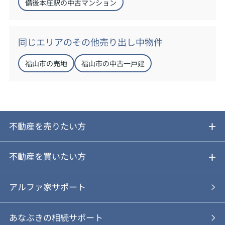
備後本庄駅の中古マンション
同じエリアのその他売り出し中物件
福山市の売地
福山市の中古一戸建
不動産を売りたい方
ご売却ガイド
不動産を買いたい方
ご売却の流れ
ご購入ガイド
アルファ家サポート
あなぶきの仲介
物件を探す
あなぶきの相続サポート