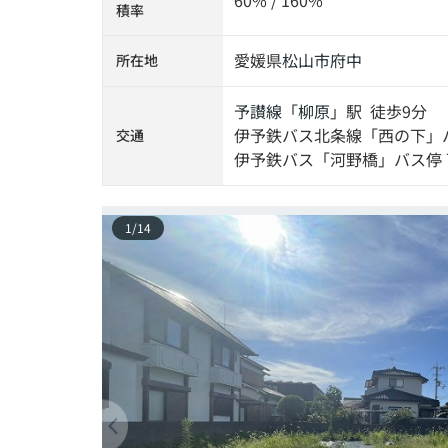
60% / 160%
積率
愛媛県
松山市
府中
所在地
予讃線
「
柳原
」駅 徒歩9分
伊予鉄バス北条線「西の下」バ
交通
伊予鉄バス「河野橋」バス停 
1
/
14