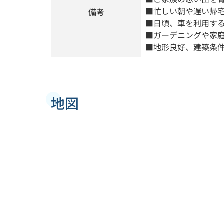
■忙しい朝や遅い帰
備考
■日頃、車を利用す
■ガーデニングや家
■地形良好、建築条
地図