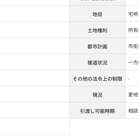
宅地
地目
所有
土地権利
市街
都市計画
一方(
接道状況
-
その他の法令上の制限
更地
現況
相談
引渡し可能時期