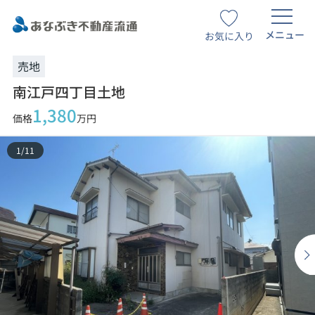
メニュー
お気に入り
売地
南江戸四丁目土地
1,380
価格
万円
1
/
11