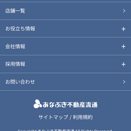
あなぶきの買取
購入の流れ
店舗一覧
仲介と買取のメリット・デメリット
購入前も後も安心サポート
お役立ち情報
不動産Q&A
動画やパンフレットで見る
お気に入り
会社情報
会社概要
アルファジャーナル
採用情報
スタッフ紹介
新卒採用について
お問い合わせ
個人情報保護方針
キャリア採用について
カスタマーハラスメント基本方針
応募フォーム
サイトマップ
/
利用規約
Copyright あなぶき不動産流通 All Rights Reserved.