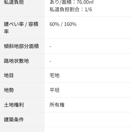
私道負担
あり/面積：76.00㎡
私道負担割合：1/6
建ぺい率 / 容積
60% / 160%
率
傾斜地部分面積
-
路地状敷地
-
地目
宅地
地勢
平坦
土地権利
所有権
建築条件