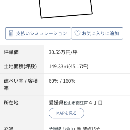
支払いシミュレーション
お気に入りに追加
坪単価
30.55万円/坪
土地面積(坪数)
149.33㎡(45.17坪)
建ぺい率 / 容積
60% / 160%
率
所在地
愛媛県
４丁目
松山市
南江戸
MAPを見る
交通
予讃線
「
松山
」駅 徒歩15分