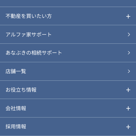
ご売却ガイド
不動産を買いたい方
ご売却の流れ
ご購入ガイド
アルファ家サポート
あなぶきの仲介
物件を探す
あなぶきの相続サポート
あなぶきの買取
購入の流れ
店舗一覧
仲介と買取のメリット・デメリット
購入前も後も安心サポート
お役立ち情報
不動産Q&A
動画やパンフレットで見る
お気に入り
会社情報
会社概要
アルファジャーナル
採用情報