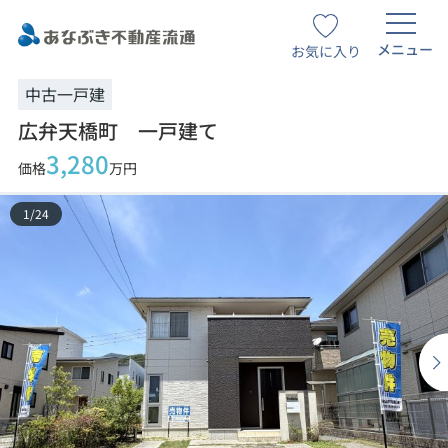
メニュー
お気に入り
中古一戸建
広弁天橋町 一戸建て
3,280
価格
万円
1
/
24