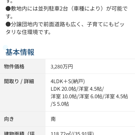
す。
●敷地内には並列駐車2台（車種により）が可能で
す。
●分譲団地内で前面道路も広く、子育てにもピッ
タリな住環境です。
基本情報
物件価格
万円
3,280
間取り / 詳細
4LDK＋S(納戸)
LDK 20.0帖
/
洋室 4.5帖
/
洋室 10.0帖
/
洋室 6.0帖
/
洋室 4.5帖
/
S 5.0帖
向き
南
建物面積（坪
118.72㎡/(35.91坪)