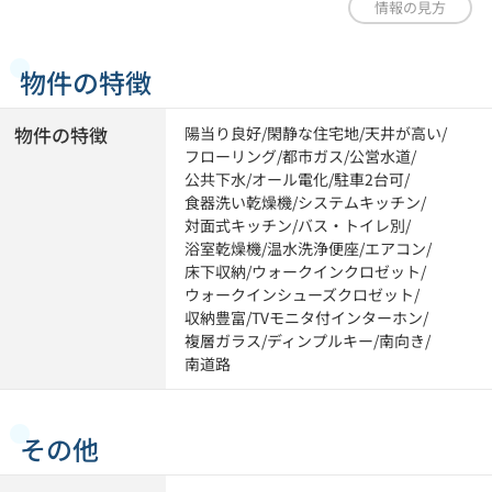
情報の見方
物件の特徴
物件の特徴
陽当り良好
/
閑静な住宅地
/
天井が高い
/
フローリング
/
都市ガス
/
公営水道
/
公共下水
/
オール電化
/
駐車2台可
/
食器洗い乾燥機
/
システムキッチン
/
対面式キッチン
/
バス・トイレ別
/
浴室乾燥機
/
温水洗浄便座
/
エアコン
/
床下収納
/
ウォークインクロゼット
/
ウォークインシューズクロゼット
/
収納豊富
/
TVモニタ付インターホン
/
複層ガラス
/
ディンプルキー
/
南向き
/
南道路
その他