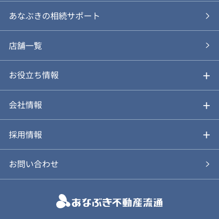
あなぶきの仲介
物件を探す
あなぶきの相続サポート
あなぶきの買取
購入の流れ
店舗一覧
仲介と買取のメリット・デメリット
購入前も後も安心サポート
お役立ち情報
不動産Q&A
動画やパンフレットで見る
お気に入り
会社情報
会社概要
アルファジャーナル
採用情報
スタッフ紹介
新卒採用について
お問い合わせ
個人情報保護方針
キャリア採用について