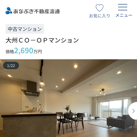
メニュー
お気に入り
中古マンション
大州ＣＯ－ＯＰマンション
2,690
価格
万円
1
/
22