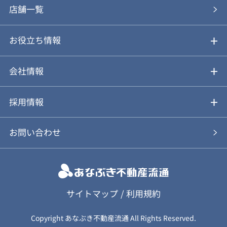
あなぶきの買取
購入の流れ
店舗一覧
仲介と買取のメリット・デメリット
購入前も後も安心サポート
お役立ち情報
不動産Q&A
動画やパンフレットで見る
お気に入り
会社情報
会社概要
アルファジャーナル
採用情報
スタッフ紹介
新卒採用について
お問い合わせ
個人情報保護方針
キャリア採用について
カスタマーハラスメント基本方針
応募フォーム
サイトマップ
/
利用規約
Copyright あなぶき不動産流通 All Rights Reserved.
保険募集（勧誘）方針
応募に関する個人情報取扱について