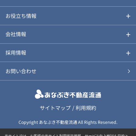
仲介と買取のメリット・デメリット
購入前も後も安心サポート
お役立ち情報
不動産Q&A
動画やパンフレットで見る
お気に入り
会社情報
会社概要
アルファジャーナル
採用情報
スタッフ紹介
新卒採用について
お問い合わせ
個人情報保護方針
キャリア採用について
カスタマーハラスメント基本方針
応募フォーム
サイトマップ
/
利用規約
Copyright あなぶき不動産流通 All Rights Reserved.
保険募集（勧誘）方針
応募に関する個人情報取扱について