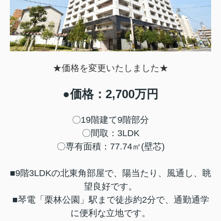
★価格を変更いたしました★
●価格：2,700万円
〇19階建て9階部分
〇間取：3LDK
〇専有面積：77.74㎡(壁芯)
■9階3LDKの北東角部屋で、陽当たり、風通し、眺
望良好です。
■琴電「栗林公園」駅まで徒歩約2分で、通勤通学
に便利な立地です。