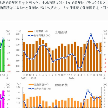
連続で前年同月を上回った。土地面積は214.1㎡で前年比プラス0.9％と
面積は116.6㎡と前年比で3.1％拡大し、6ヶ月連続で前年同月を上回