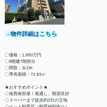
→物件詳細はこちら
〇価格：1,950万円
〇9階建7階部分
〇間取：3LDK
〇専有面積：72.83㎡
★おすすめポイント★
◇南西角部屋！風通し、眺望良好
◇スーパーまで徒歩約2分の立地
◇ペット飼育可（飼育細則有り）