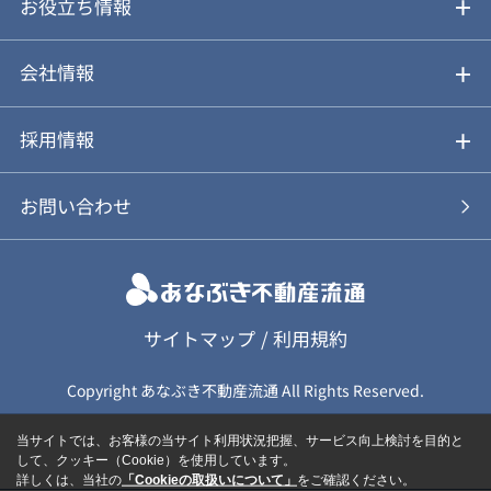
仲介と買取のメリット・デメリット
購入前も後も安心サポート
お役立ち情報
不動産Q&A
動画やパンフレットで見る
お気に入り
会社情報
会社概要
アルファジャーナル
採用情報
スタッフ紹介
新卒採用について
お問い合わせ
個人情報保護方針
キャリア採用について
カスタマーハラスメント基本方針
応募フォーム
サイトマップ
/
利用規約
Copyright あなぶき不動産流通 All Rights Reserved.
保険募集（勧誘）方針
応募に関する個人情報取扱について
当サイトでは、お客様の当サイト利用状況把握、サービス向上検討を目的と
して、クッキー（Cookie）を使用しています。
詳しくは、当社の
「Cookieの取扱いについて」
をご確認ください。