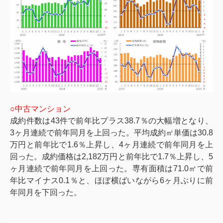
○中古マンション
成約件数は
43
件で前年比プラス
38.7
％の大幅増となり、
3
ヶ月連続で前年同月を上回った。平均成約㎡単価は
30.8
万円と前年比で
1.6
％上昇し、
4
ヶ月連続で前年同月を上
回った。成約価格は
2,182
万円と前年比で
1.7
％上昇し、
5
ヶ月連続で前年同月を上回った。専有面積は
71.0
㎡で前
年比マイナス
0.1
％と、ほぼ横ばいながら
6
ヶ月ぶりに前
年同月を下回った。