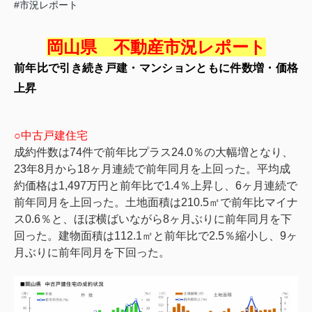
#市況レポート
岡山県 不動産市況レポート
前年比で引き続き戸建・マンションともに件数増・価格
上昇
○中古戸建住宅
成約件数は
74
件で前年比プラス
24.0
％の大幅増となり、
23
年
8
月から
18
ヶ月連続で前年同月を上回った。平均成
約価格は
1,497
万円と前年比で
1.4
％上昇し、
6
ヶ月連続で
前年同月を上回った。土地面積は
210.5
㎡で前年比マイナ
ス
0.6
％と、ほぼ横ばいながら
8
ヶ月ぶりに前年同月を下
回った。建物面積は
112.1
㎡と前年比で
2.5
％縮小し、
9
ヶ
月ぶりに前年同月を下回った。