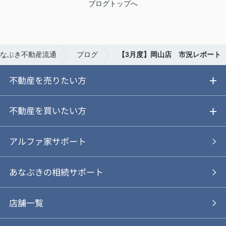
ブログトップへ
なぶき不動産流通
ブログ
【3月度】岡山店 市況レポート
不動産を売りたい方
ご売却ガイド
不動産を買いたい方
ご売却の流れ
ご購入ガイド
アルファ家サポート
あなぶきの仲介
物件を探す
あなぶきの相続サポート
あなぶきの買取
購入の流れ
店舗一覧