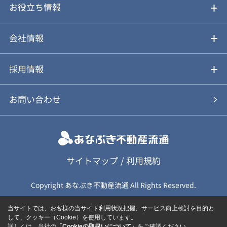
仲介と買取のメリット・デメリット
購入前も後も安心サポート
お役立ち情報
不動産Q&A
動画やパンフレットで見る
お気に入り
会社情報
会社概要
アルファジャーナル
採用情報
スタッフ紹介
新卒採用について
お問い合わせ
個人情報保護方針
キャリア採用について
カスタマーハラスメント基本方針
応募フォーム
サイトマップ
/
利用規約
Copyright あなぶき不動産流通 All Rights Reserved.
保険募集（勧誘）方針
応募に関する個人情報取扱について
当サイトでは、お客様の当サイト利用状況把握、サービス向上検討を目的と
して、クッキー（Cookie）を使用しています。
詳しくは、当社の
「Cookieの取扱いについて」
をご確認ください。