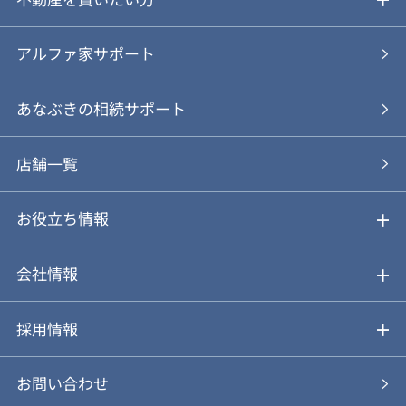
ご売却の流れ
ご購入ガイド
アルファ家サポート
あなぶきの仲介
物件を探す
あなぶきの相続サポート
あなぶきの買取
購入の流れ
店舗一覧
仲介と買取のメリット・デメリット
購入前も後も安心サポート
お役立ち情報
不動産Q&A
動画やパンフレットで見る
お気に入り
会社情報
会社概要
アルファジャーナル
採用情報
スタッフ紹介
新卒採用について
お問い合わせ