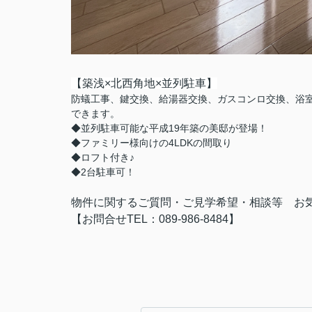
【築浅×北西角地×並列駐車】
防蟻工事、鍵交換、給湯器交換、ガスコンロ交換、浴
できます。
◆並列駐車可能な平成19年築の美邸が登場！
◆ファミリー様向けの4LDKの間取り
◆ロフト付き♪
◆2台駐車可！
物件に関するご質問・ご見学希望・相談等 お
【お問合せTEL：089-986-8484】