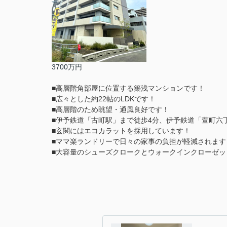
3700万円
■高層階角部屋に位置する築浅マンションです！
■広々とした約22帖のLDKです！
■高層階のため眺望・通風良好です！
■伊予鉄道「古町駅」まで徒歩4分、伊予鉄道「萱町六
■玄関にはエコカラットを採用しています！
■ママ楽ランドリーで日々の家事の負担が軽減されます
■大容量のシューズクロークとウォークインクローゼッ