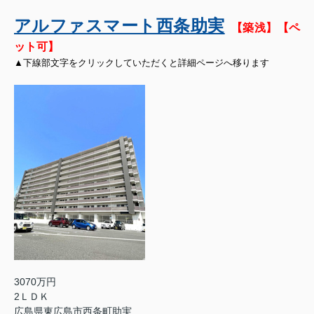
アルファスマート西条助実
【築浅】
【ペ
ット可】
▲下線部文字をクリックしていただくと詳細ページへ移ります
3070万円
2ＬＤＫ
広島県東広島市西条町助実