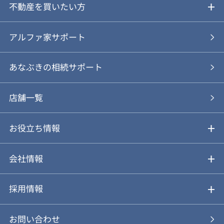
ご売却ガイド
不動産を買いたい方
ご売却の流れ
ご購入ガイド
アルファ家サポート
あなぶきの仲介
物件を探す
あなぶきの相続サポート
あなぶきの買取
購入の流れ
店舗一覧
仲介と買取のメリット・デメリット
購入前も後も安心サポート
お役立ち情報
不動産Q&A
動画やパンフレットで見る
お気に入り
会社情報
会社概要
アルファジャーナル
採用情報
スタッフ紹介
新卒採用について
お問い合わせ