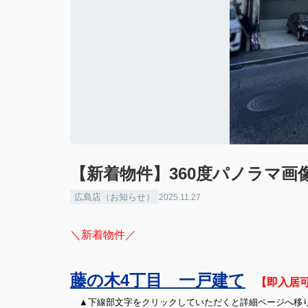
【新着物件】360度パノラマ画
広島店（お知らせ）
2025.11.27
＼新着物件／
藤の木4丁目 一戸建て
【即入居
▲下線部文字をクリックしていただくと詳細ページへ移