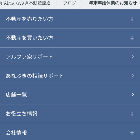
買取はあなぶき不動産流通
ブログ
年末年始休業のお知らせ
不動産を売りたい方
ご売却ガイド
不動産を買いたい方
ご売却の流れ
ご購入ガイド
アルファ家サポート
あなぶきの仲介
物件を探す
あなぶきの相続サポート
あなぶきの買取
購入の流れ
店舗一覧
仲介と買取のメリット・デメリット
購入前も後も安心サポート
お役立ち情報
不動産Q&A
動画やパンフレットで見る
お気に入り
会社情報