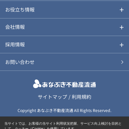
仲介と買取のメリット・デメリット
購入前も後も安心サポート
お役立ち情報
不動産Q&A
動画やパンフレットで見る
お気に入り
会社情報
会社概要
アルファジャーナル
採用情報
スタッフ紹介
新卒採用について
お問い合わせ
個人情報保護方針
キャリア採用について
カスタマーハラスメント基本方針
応募フォーム
サイトマップ
/
利用規約
Copyright あなぶき不動産流通 All Rights Reserved.
保険募集（勧誘）方針
応募に関する個人情報取扱について
当サイトでは、お客様の当サイト利用状況把握、サービス向上検討を目的と
して、クッキー（Cookie）を使用しています。