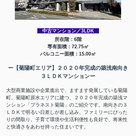
中古マンション／3LDK
所
在階：6階
専有面積：
72.75
㎡
バルコニー面積：
15.00
㎡
ー
【
菊陽町エリア】２０２０年完成の築浅南向き
３ＬＤＫマンション
ー
大型商業施設や企業進出で、ますます発展している菊陽
町。菊陽町原水エリアに建つ、２０２０年完成の築浅マ
ンション「プラネスト菊陽」のご紹介です。南向きの３
ＬＤＫで明るい日差しが差し込み、ファミリーにぴった
りの間取り。子育て環境や生活利便性も良好で、将来性
と快適さをあわせ持った住まいです。