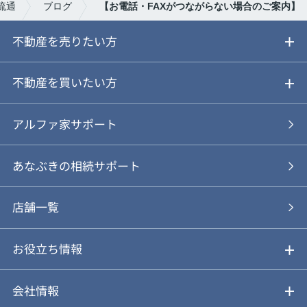
流通
ブログ
【お電話・FAXがつながらない場合のご案内】
不動産を売りたい方
ご売却ガイド
不動産を買いたい方
ご売却の流れ
ご購入ガイド
アルファ家サポート
あなぶきの仲介
物件を探す
あなぶきの相続サポート
あなぶきの買取
購入の流れ
店舗一覧
仲介と買取のメリット・デメリット
購入前も後も安心サポート
お役立ち情報
不動産Q&A
動画やパンフレットで見る
お気に入り
会社情報